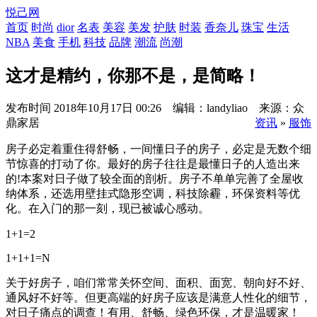
悦己网
首页
时尚
dior
名表
美容
美发
护肤
时装
香奈儿
珠宝
生活
NBA
美食
手机
科技
品牌
潮流
尚潮
这才是精约，你那不是，是简略！
发布时间
2018年10月17日 00:26 编辑：landyliao 来源：众
鼎家居
资讯
»
服饰
房子必定着重住得舒畅，一间懂日子的房子，必定是无数个细
节惊喜的打动了你。最好的房子往往是最懂日子的人造出来
的!本案对日子做了较全面的剖析。房子不单单完善了全屋收
纳体系，还选用壁挂式隐形空调，科技除霾，环保资料等优
化。在入门的那一刻，现已被诚心感动。
1+1=2
1+1+1=N
关于好房子，咱们常常关怀空间、面积、面宽、朝向好不好、
通风好不好等。但更高端的好房子应该是满意人性化的细节，
对日子痛点的调查！有用、舒畅、绿色环保，才是温暖家！