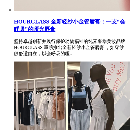
HOURGLASS 全新轻纱小金管唇膏：一支“会
呼吸”的哑光唇膏
坚持卓越创新并践行保护动物福祉的纯素奢华美妆品牌
HOURGLASS 重磅推出全新轻纱小金管唇膏 ，如穿纱
般舒适自在，以会呼吸的哑..