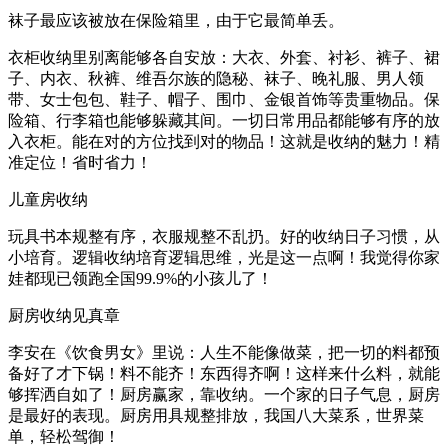
袜子最应该被放在保险箱里，由于它最简单丢。
衣柜收纳里别离能够各自安放：大衣、外套、衬衫、裤子、裙
子、内衣、秋裤、维吾尔族的隐秘、袜子、晚礼服、男人领
带、女士包包、鞋子、帽子、围巾、金银首饰等贵重物品。保
险箱、行李箱也能够躲藏其间。一切日常用品都能够有序的放
入衣柜。能在对的方位找到对的物品！这就是收纳的魅力！精
准定位！省时省力！
儿童房收纳
玩具书本规整有序，衣服规整不乱扔。好的收纳日子习惯，从
小培育。逻辑收纳培育逻辑思维，光是这一点啊！我觉得你家
娃都现已领跑全国99.9%的小孩儿了！
厨房收纳见真章
李安在《饮食男女》里说：人生不能像做菜，把一切的料都预
备好了才下锅！料不能齐！东西得齐啊！这样来什么料，就能
够挥洒自如了！厨房赢家，靠收纳。一个家的日子气息，厨房
是最好的表现。厨房用具规整排放，我国八大菜系，世界菜
单，轻松驾御！