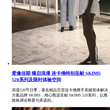
爱逢佳期 臻启浪漫 连卡佛特别呈献 SKIMS
520系列及限时体验空间
浪漫520节日季，著名精品百货连卡佛携手美丽形体解决
方案品牌 SKIMS，精心甄选呈献 SKIMS 520系列，以雅
致格调诠释爱与承诺的..