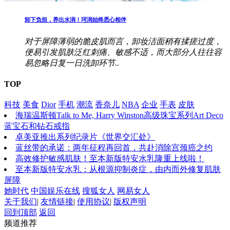
卸下负担，养出水润！珂润始终悉心相伴
对于屏障薄弱的脆皮肌而言，卸妆洁面稍有揉搓过度，
便易引发肌肤泛红刺痛、敏感不适，而大部分人往往容
易忽略日复一日洗卸环节..
TOP
科技
美食
Dior
手机
潮流
香奈儿
NBA
企业
手表
皮肤
海瑞温斯顿Talk to Me, Harry Winston高级珠宝系列Art Deco
蓝宝石和钻石戒指
卓美亚推出系列纪录片《世界交汇处》
蓝丝带的承诺：两年征程再回首，共赴消除宫颈癌之约
高效修护敏感肌肤！至本新版特安水乳隆重上线啦！
至本新版特安水乳：从根源抑制炎症，由内而外修复肌肤
屏障
她时代
中国娱乐在线
搜狐女人
网易女人
关于我们
|
友情链接
|
使用协议
|
版权声明
回到顶部
返回
频道推荐