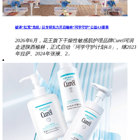
破译“红荒”危机 | 以专研实力开启榆林“珂学守护”公益4.0新章
2026年6月，花王旗下干燥性敏感肌护理品牌Curel珂润
走进陕西榆林，正式启动「珂学守护计划4.0」。继2023
年拉萨、2024年张掖、2..