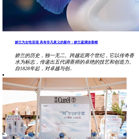
娇兰为女性呈现 具有非凡意义的新作：娇兰蓝调淡香精
娇兰的历史，独一无二。跨越近两个世纪，它以传奇香
水为标志，传递出五代调香师的卓绝的技艺和创造力。
自1828年起，对卓越与创..