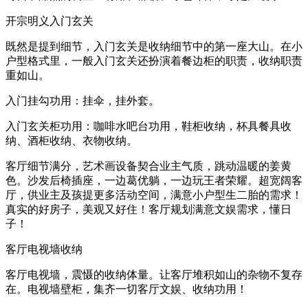
开宗明义入门玄关
既然是提到细节，入门玄关是收纳细节中的第一座大山。在小
户型格式里，一般入门玄关还扮演着餐边柜的职责，收纳职责
重如山。
入门挂勾功用：挂伞，挂外套。
入门玄关柜功用：咖啡水吧台功用，鞋柜收纳，杯具餐具收
纳、酒柜收纳、衣物收纳。
客厅细节满分，艺术画设备契合业主气质，跳动温暖的姜黄
色。沙发后椅插座，一边葛优躺，一边玩王者荣耀。超宽阔客
厅，供业主及孩提更多活动空间，满意小户型生二胎的需求！
真实的好房子，美观又好住！客厅规划满意文娱需求，懂日
子！
客厅电视墙收纳
客厅电视墙，震慑的收纳体量。让客厅堆积如山的杂物不复存
在。电视墙壁柜，集齐一切客厅文娱、收纳功用！