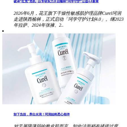
破译“红荒”危机 | 以专研实力开启榆林“珂学守护”公益4.0新章
2026年6月，花王旗下干燥性敏感肌护理品牌Curel珂润
走进陕西榆林，正式启动「珂学守护计划4.0」。继2023
年拉萨、2024年张掖、2..
卸下负担，养出水润！珂润始终悉心相伴
对于屏障薄弱的脆皮肌而言，卸妆洁面稍有揉搓过度，