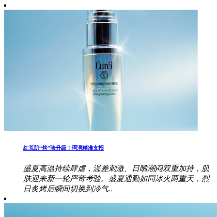
红荒肌“烤”验升级！珂润精准支招
盛夏高温持续肆虐，温差刺激、日晒潮闷双重加持，肌
肤迎来新一轮严苛考验。盛夏通勤如同冰火两重天，烈
日炙烤后瞬间切换到冷气..