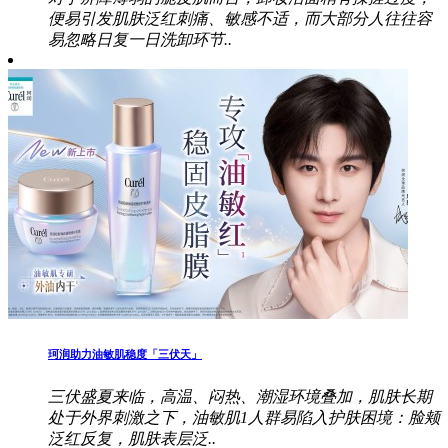
便易引发肌肤泛红刺痛、敏感不适，而大部分人往往容
易忽略日复一日洗卸环节..
珂润助力油敏肌稳度「三伏天」
三伏盛夏来临，高温、闷热、潮湿环境叠加，肌肤长期
处于外界刺激之下，油敏肌1人群易陷入护肤困境：脸颊
泛红反复，肌肤表层泛..