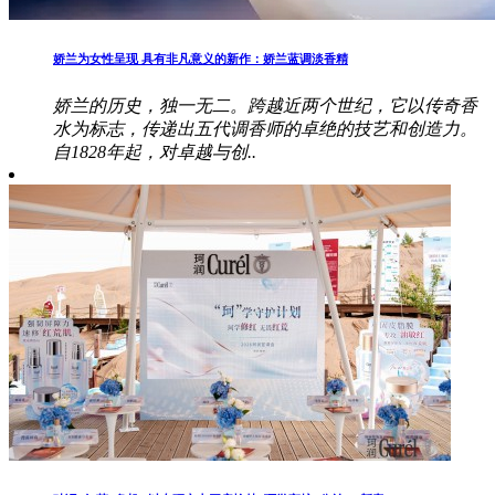
娇兰为女性呈现 具有非凡意义的新作：娇兰蓝调淡香精
娇兰的历史，独一无二。跨越近两个世纪，它以传奇香
水为标志，传递出五代调香师的卓绝的技艺和创造力。
自1828年起，对卓越与创..