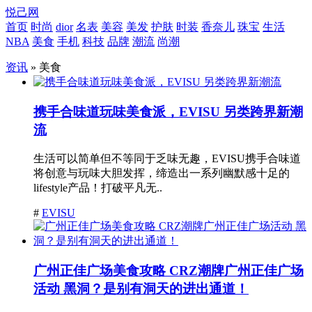
悦己网
首页
时尚
dior
名表
美容
美发
护肤
时装
香奈儿
珠宝
生活
NBA
美食
手机
科技
品牌
潮流
尚潮
资讯
» 美食
携手合味道玩味美食派，EVISU 另类跨界新潮
流
生活可以简单但不等同于乏味无趣，EVISU携手合味道
将创意与玩味大胆发挥，缔造出一系列幽默感十足的
lifestyle产品！打破平凡无..
#
EVISU
广州正佳广场美食攻略 CRZ潮牌广州正佳广场
活动 黑洞？是别有洞天的进出通道！