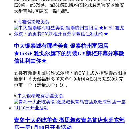
629路、m379路、m381路B.海雅缤纷城君誉宝安区新安
大街宝城5区建安一路与新..
#
海雅缤纷城美食
中大银泰城有哪些美食 银泰杭州富阳店
★In·5F 雅戈尔旗下的男装GY新柜开幕分享微
信让利由你★
五楼有新柜开幕啦雅戈尔旗下的GY正式入柜银泰富阳店
新柜开幕天然福利多多来单件9折组合6.8折满1580送充
电宝一个（定量30个）送..
#
中大银泰城有哪些美食
青岛十大必吃美食 徹思叔叔青岛首店永旺东部
店一层1月10日开业活动