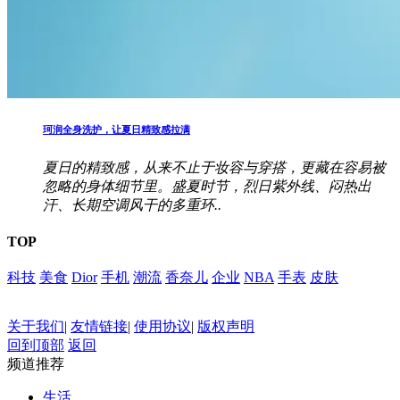
珂润全身洗护，让夏日精致感拉满
夏日的精致感，从来不止于妆容与穿搭，更藏在容易被
忽略的身体细节里。盛夏时节，烈日紫外线、闷热出
汗、长期空调风干的多重环..
TOP
科技
美食
Dior
手机
潮流
香奈儿
企业
NBA
手表
皮肤
关于我们
|
友情链接
|
使用协议
|
版权声明
回到顶部
返回
频道推荐
生活