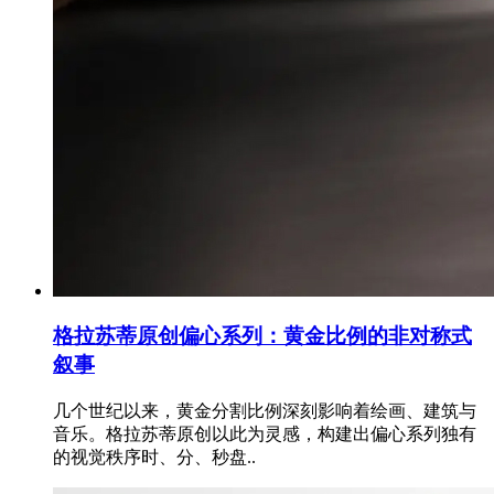
格拉苏蒂原创偏心系列：黄金比例的非对称式
叙事
几个世纪以来，黄金分割比例深刻影响着绘画、建筑与
音乐。格拉苏蒂原创以此为灵感，构建出偏心系列独有
的视觉秩序时、分、秒盘..