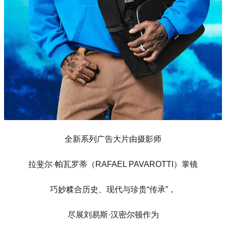
全新系列广告大片由摄影师
拉斐尔·帕瓦罗蒂（RAFAEL PAVAROTTI）掌镜
巧妙糅合历史、现代与珍贵“传承”，
尽展刘易斯·汉密尔顿作为