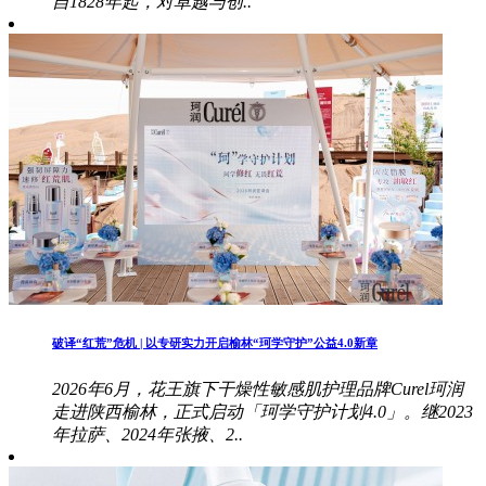
自1828年起，对卓越与创..
破译“红荒”危机 | 以专研实力开启榆林“珂学守护”公益4.0新章
2026年6月，花王旗下干燥性敏感肌护理品牌Curel珂润
走进陕西榆林，正式启动「珂学守护计划4.0」。继2023
年拉萨、2024年张掖、2..