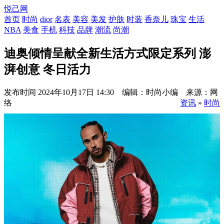
悦己网
首页
时尚
dior
名表
美容
美发
护肤
时装
香奈儿
珠宝
生活
NBA
美食
手机
科技
品牌
潮流
尚潮
迪奥倾情呈献全新生活方式限定系列 澎
湃创意 冬日活力
发布时间
2024年10月17日 14:30 编辑：时尚小编 来源：网
络
资讯
»
时尚