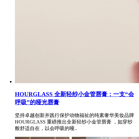
HOURGLASS 全新轻纱小金管唇膏：一支“会
呼吸”的哑光唇膏
坚持卓越创新并践行保护动物福祉的纯素奢华美妆品牌
HOURGLASS 重磅推出全新轻纱小金管唇膏 ，如穿纱
般舒适自在，以会呼吸的哑..