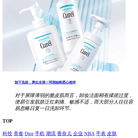
卸下负担，养出水润！珂润始终悉心相伴
对于屏障薄弱的脆皮肌而言，卸妆洁面稍有揉搓过度，
便易引发肌肤泛红刺痛、敏感不适，而大部分人往往容
易忽略日复一日洗卸环节..
TOP
科技
美食
Dior
手机
潮流
香奈儿
企业
NBA
手表
皮肤