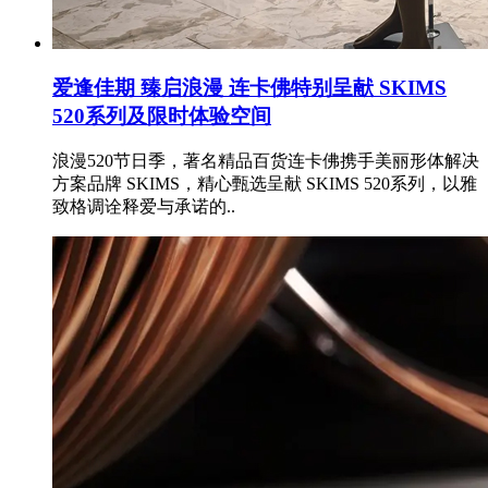
爱逢佳期 臻启浪漫 连卡佛特别呈献 SKIMS
520系列及限时体验空间
浪漫520节日季，著名精品百货连卡佛携手美丽形体解决
方案品牌 SKIMS，精心甄选呈献 SKIMS 520系列，以雅
致格调诠释爱与承诺的..