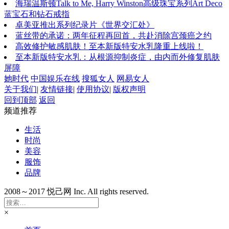
海瑞温斯顿Talk to Me, Harry Winston高级珠宝系列Art Deco
蓝宝石和钻石戒指
卓美亚推出系列纪录片《世界交汇处》
蓝丝带的承诺：两年征程再回首，共赴消除宫颈癌之约
高效修护敏感肌肤！至本新版特安水乳隆重上线啦！
至本新版特安水乳：从根源抑制炎症，由内而外修复肌肤
屏障
她时代
中国娱乐在线
搜狐女人
网易女人
关于我们
|
友情链接
|
使用协议
|
版权声明
回到顶部
返回
频道推荐
生活
时尚
美容
服饰
品牌
2008～2017 悦己网 Inc. All rights reserved.
×