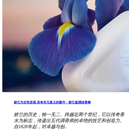
娇兰为女性呈现 具有非凡意义的新作：娇兰蓝调淡香精
娇兰的历史，独一无二。跨越近两个世纪，它以传奇香
水为标志，传递出五代调香师的卓绝的技艺和创造力。
自1828年起，对卓越与创..