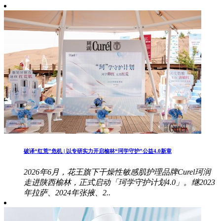
破译“红荒”危机 | 以专研实力开启榆林“珂学守护”公益4.0新章
2026年6月，花王旗下干燥性敏感肌护理品牌Curel珂润
走进陕西榆林，正式启动「珂学守护计划4.0」。继2023
年拉萨、2024年张掖、2..