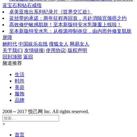
蓝宝石和钻石戒指
卓美亚推出系列纪录片《世界交汇处》
蓝丝带的承诺：两年征程再回首，共赴消除宫颈癌之约
高效修护敏感肌肤！至本新版特安水乳隆重上线啦！
至本新版特安水乳：从根源抑制炎症，由内而外修复肌肤
屏障
她时代
中国娱乐在线
搜狐女人
网易女人
关于我们
|
友情链接
|
使用协议
|
版权声明
回到顶部
返回
频道推荐
生活
时尚
美容
服饰
品牌
2008～2017 悦己网 Inc. All rights reserved.
×
首页