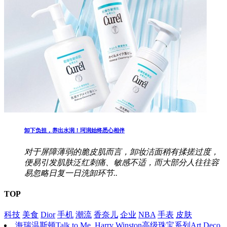
卸下负担，养出水润！珂润始终悉心相伴
对于屏障薄弱的脆皮肌而言，卸妆洁面稍有揉搓过度，
便易引发肌肤泛红刺痛、敏感不适，而大部分人往往容
易忽略日复一日洗卸环节..
TOP
科技
美食
Dior
手机
潮流
香奈儿
企业
NBA
手表
皮肤
海瑞温斯顿Talk to Me, Harry Winston高级珠宝系列Art Deco