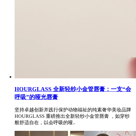
HOURGLASS 全新轻纱小金管唇膏：一支“会
呼吸”的哑光唇膏
坚持卓越创新并践行保护动物福祉的纯素奢华美妆品牌
HOURGLASS 重磅推出全新轻纱小金管唇膏 ，如穿纱
般舒适自在，以会呼吸的哑..