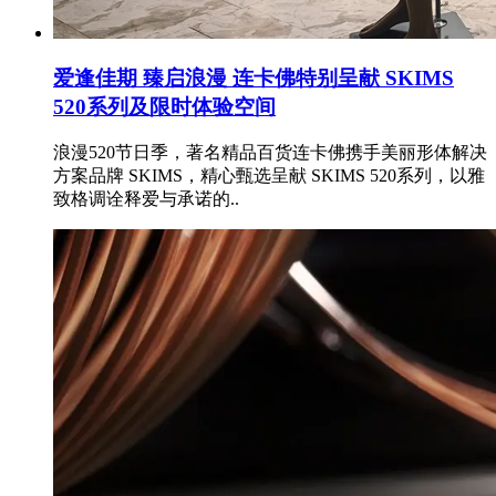
爱逢佳期 臻启浪漫 连卡佛特别呈献 SKIMS
520系列及限时体验空间
浪漫520节日季，著名精品百货连卡佛携手美丽形体解决
方案品牌 SKIMS，精心甄选呈献 SKIMS 520系列，以雅
致格调诠释爱与承诺的..