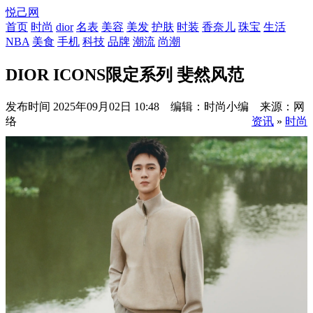
悦己网
首页
时尚
dior
名表
美容
美发
护肤
时装
香奈儿
珠宝
生活
NBA
美食
手机
科技
品牌
潮流
尚潮
DIOR ICONS限定系列 斐然风范
发布时间
2025年09月02日 10:48 编辑：时尚小编 来源：网
络
资讯
»
时尚