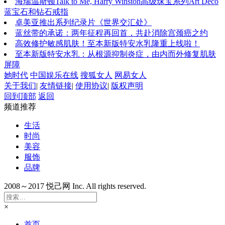
海瑞温斯顿Talk to Me, Harry Winston高级珠宝系列Art Deco
蓝宝石和钻石戒指
卓美亚推出系列纪录片《世界交汇处》
蓝丝带的承诺：两年征程再回首，共赴消除宫颈癌之约
高效修护敏感肌肤！至本新版特安水乳隆重上线啦！
至本新版特安水乳：从根源抑制炎症，由内而外修复肌肤
屏障
她时代
中国娱乐在线
搜狐女人
网易女人
关于我们
|
友情链接
|
使用协议
|
版权声明
回到顶部
返回
频道推荐
生活
时尚
美容
服饰
品牌
2008～2017 悦己网 Inc. All rights reserved.
×
首页