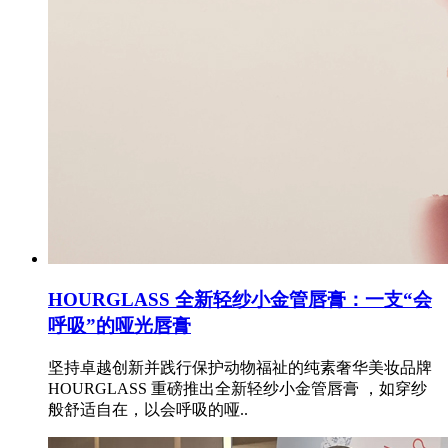
HOURGLASS 全新轻纱小金管唇膏：一支“会
呼吸”的哑光唇膏
坚持卓越创新并践行保护动物福祉的纯素奢华美妆品牌
HOURGLASS 重磅推出全新轻纱小金管唇膏 ，如穿纱
般舒适自在，以会呼吸的哑..