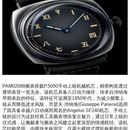
PAM02088腕表搭载P.5000手动上链机械机芯，精密构造透过
透明表背一览无余。该机芯具备八日动力储存，传承自沛纳海
早期表款的特征。该特征可追溯至1950年代，为减少频繁上
链从而降低进水风险，乔瑟夫·沛纳海(Giuseppe Panerai)选用
了因具备卓越八日动储而闻名的Angelus SF240机芯。手动上
链的设计为这款经典工具腕表增添复古魅力，通过日常上链的
仪式感，让佩戴者与腕表之间建立起更深层的情感联结。该机
芯结构坚固，由两块夹板固定，仅露出横跨式摆轮板桥和中间