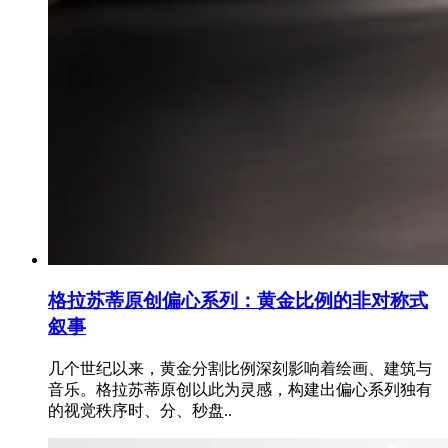
格拉苏蒂原创偏心系列：黄金比例的非对称式
叙事
几个世纪以来，黄金分割比例深刻影响着绘画、建筑与
音乐。格拉苏蒂原创以此为灵感，构建出偏心系列独有
的视觉秩序时、分、秒盘..