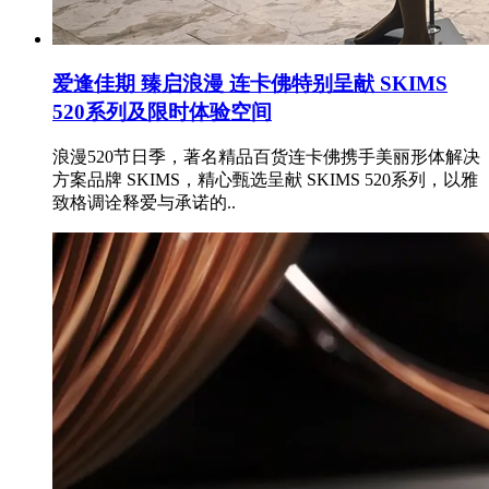
爱逢佳期 臻启浪漫 连卡佛特别呈献 SKIMS
520系列及限时体验空间
浪漫520节日季，著名精品百货连卡佛携手美丽形体解决
方案品牌 SKIMS，精心甄选呈献 SKIMS 520系列，以雅
致格调诠释爱与承诺的..