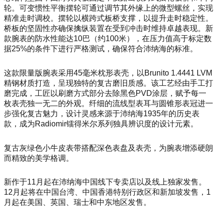
轮。可变惯性平衡摆轮可通过调节其外缘上的微型螺丝，实现
精准走时调校。摆轮以横跨式板桥支撑，以提升走时稳定性。
桥板的坚固性亦确保擒纵装置在受到冲击时维持卓越表现。新
款腕表的防水性能达10巴（约100米），在压力值高于标定数
据25%的条件下进行严格测试，确保符合沛纳海的标准。
这款限量版腕表采用45毫米枕形表壳，以Brunito 1.4441 LVM
精钢材质打造，呈现独特的复古磨旧质感。该工艺经由手工打
磨完成，工匠以刷磨方式部分去除黑色PVD涂层，赋予每一
枚表壳独一无二的外观。纤细的流线型表耳与圆锥形表冠进一
步强化复古魅力，设计灵感来源于沛纳海1935年的历史表
款，成为Radiomir镭得米尔系列独具辨识度的设计元素。
复古灰绿色小牛皮表带搭配深色表盘及表壳，为腕表增添硬朗
而精致的美学格调。
新作于11月起在沛纳海中国线下专卖店以及线上独家发售。
12月起将在中国台湾、中国香港特别行政区和新加坡发售，1
月起在美国、英国、瑞士和中东地区发售。