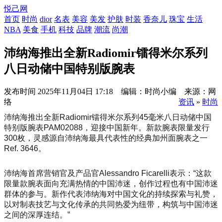
悦己网
首页
时尚
dior
名表
美容
美发
护肤
时装
香奈儿
珠宝
生活
NBA
美食
手机
科技
品牌
潮流
尚潮
沛纳海推出全新Radiomir镭得米尔系列
八日动储中国特别版腕表
发布时间
2025年11月04日 17:18 编辑：时尚小编 来源：网
络
资讯
»
时尚
沛纳海推出全新Radiomir镭得米尔系列45毫米八日动储中国
特别版腕表PAM02088，迎接中国新年。新款腕表限量发行
300枚，灵感源自沛纳海最具代表性的经典加州面腕表之一
Ref. 3646。
沛纳海首席营销官及产品官Alessandro Ficarelli表示：“这款
限量款腕表面向充满热情的中国沛迷，创作过程也有中国沛迷
群体的参与。新作代表沛纳海对中国文化的持续探索与礼赞，
以对制表技艺与文化传承的共同热爱为纽带，构筑与中国沛迷
之间的深厚连结。”