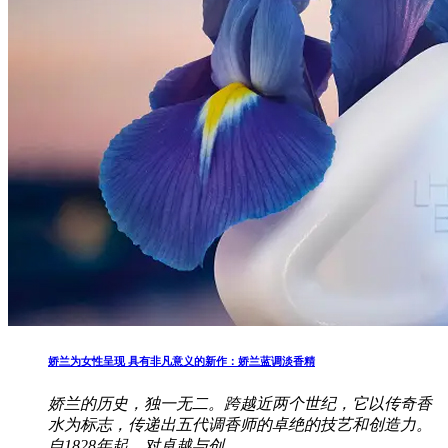
娇兰为女性呈现 具有非凡意义的新作：娇兰蓝调淡香精
娇兰的历史，独一无二。跨越近两个世纪，它以传奇香
水为标志，传递出五代调香师的卓绝的技艺和创造力。
自1828年起，对卓越与创..