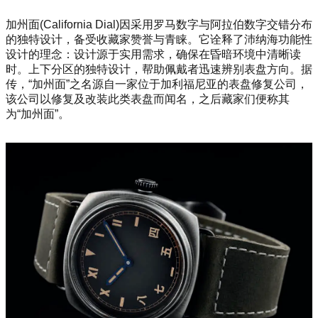
加州面(California Dial)因采用罗马数字与阿拉伯数字交错分布
的独特设计，备受收藏家赞誉与青睐。它诠释了沛纳海功能性
设计的理念：设计源于实用需求，确保在昏暗环境中清晰读
时。上下分区的独特设计，帮助佩戴者迅速辨别表盘方向。据
传，“加州面”之名源自一家位于加利福尼亚的表盘修复公司，
该公司以修复及改装此类表盘而闻名，之后藏家们便称其
为“加州面”。