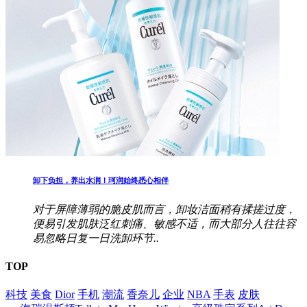
卸下负担，养出水润！珂润始终悉心相伴
对于屏障薄弱的脆皮肌而言，卸妆洁面稍有揉搓过度，
便易引发肌肤泛红刺痛、敏感不适，而大部分人往往容
易忽略日复一日洗卸环节..
TOP
科技
美食
Dior
手机
潮流
香奈儿
企业
NBA
手表
皮肤