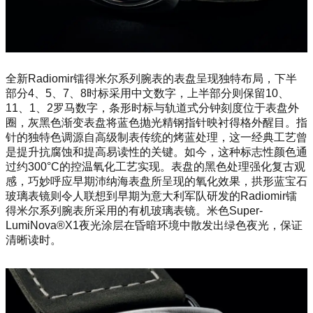
全新Radiomir镭得米尔系列腕表的表盘呈现独特布局，下半
部分4、5、7、8时标采用中文数字，上半部分则保留10、
11、1、2罗马数字，条形时标与轨道式分钟刻度位于表盘外
圈，灰黑色渐变表盘将蓝色抛光精钢指针映衬得格外醒目。指
针的独特色调源自高级制表传统的烤蓝处理，这一经典工艺曾
是提升抗腐蚀和提高易读性的关键。如今，这种标志性颜色通
过约300°C的控温氧化工艺实现。表盘的黑色处理强化复古观
感，巧妙呼应早期沛纳海表盘所呈现的氧化效果，拱形蓝宝石
玻璃表镜则令人联想到早期为意大利军队研发的Radiomir镭
得米尔系列腕表所采用的有机玻璃表镜。米色Super-
LumiNova®X1夜光涂层在昏暗环境中散发出绿色夜光，保证
清晰读时。