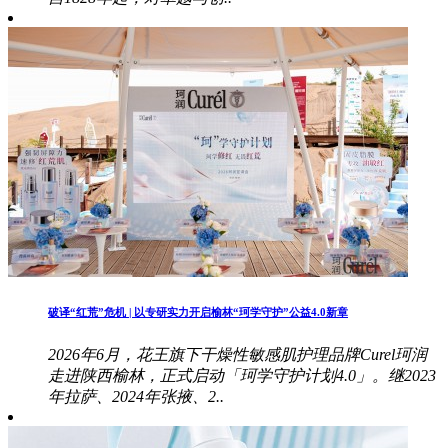
破译“红荒”危机 | 以专研实力开启榆林“珂学守护”公益4.0新章
2026年6月，花王旗下干燥性敏感肌护理品牌Curel珂润
走进陕西榆林，正式启动「珂学守护计划4.0」。继2023
年拉萨、2024年张掖、2..