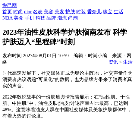
悦己网
首页
时尚
dior
名表
美容
美发
护肤
时装
香奈儿
珠宝
生活
NBA
美食
手机
科技
品牌
潮流
尚潮
2023年油性皮肤科学护肤指南发布 科学
护肤迈入“里程碑”时刻
发布时间
2023年08月01日 10:59 编辑：时尚小编 来源：网
络
资讯
»
生活
时代高速发展下，社交媒体正成为舆论主阵地，社交声量作为
消费者热议话题“可量化”的数据，也为品牌方带来了消费者真
实的声音。
2022年数说故事的一份肤质舆情报告显示：在“油性肌、干性
肌、中性肌”中，油性皮肤(油皮)讨论声量占比最高，已达到
48%。这意味着油皮人群在中国社交媒体及美妆护肤群体中，
有着火热的讨论度。