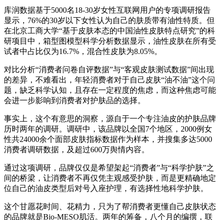
库润数据基于5000名18-30岁女性互联网用户的专项调研报告
显示，76%的30岁以下女性认为自己的肤质带有油性特质。但
在北京工商大学“基于皮肤本态的中国油性皮肤特点研究”的科
研项目中，箱型图模型科学分析数据显示，油性皮肤在所有受
试者中占比仅为16.7%，混合性皮肤为8.05%。
对比分析“消费者问卷自评数据”与“客观皮肤测试数据”间出现
的差异，不难看出，年轻消费者对于自己皮肤“油不油”这个问
题，缺乏科学认知，且存在一定程度的焦虑，而这种焦虑可能
会进一步影响到消费者对护肤品的选择。
事实上，这个有意思的洞察，源自于一个专注油皮的护肤品牌
历时两年的调研。调研中，该品牌以全国7个地区，2000例女
性共24000余个面部皮肤指标数据作为样本，并搜集多达5000
消费者调研数据，及超过600万舆情内容。
通过这项调研，品牌仅仅是希望架起“消费者”与“科学护肤”之
间的桥梁，让消费者不再仅凭主观感受护肤，而是更精确地定
位自己的油皮类型后对号入座护理，有选择性地科学护肤。
这个甘愿花时间、花精力，只为了帮消费者更懂自己皮肤状态
的品牌就是Bio-MESO肌活。两年的筹备，八个月的编撰，联