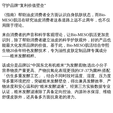
守护品牌“复利价值壁垒”
《指南》帮助油皮消费者全方面认识自身肌肤状态，而Bio-
MESO肌活在研究油皮消费者这条道路上远不止两年，也不仅
局限于理论。
来自消费者的声音和科学客观理论，让Bio-MESO肌活更加意
识到，除了帮助消费者建立油皮的科学护肤观外，好的产品也
能最大化发挥品牌的价值。基于此，Bio-MESO肌活结合华熙
生物20余年特色发酵技术，专为油性皮肤定制品牌专属成分
——糙米发酵精粹。
该成分是品牌以“中国东北有机糙米”为发酵底物;选出小分子
营养物质产量更高、产物抗氧化表现更强的CF-37为菌种;搭配
「仿生多重发酵工艺」，结合不同时段对温度、湿度、压力度
等多重环境把控，突破糙米发酵壁垒，得出兼具发酵效率、产
物浓度和安心温和的“糙米发酵滤液”。经第三方实验数据专业
认证，糙米发酵滤液除了具备定向控油、内源补水保湿、维稳
舒缓皮肤外，还具备多方面抗衰老的潜力。