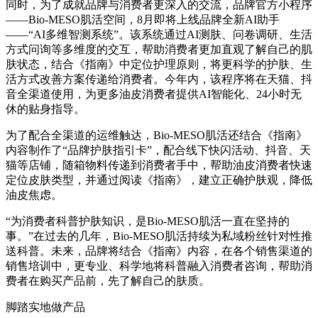
同时，为了成就品牌与消费者更深入的交流，品牌官方小程序
——Bio-MESO肌活空间，8月即将上线品牌全新AI助手
——“AI多维智测系统”。该系统通过AI测肤、问卷调研、生活
方式问询等多维度的交互，帮助消费者更加直观了解自己的肌
肤状态，结合《指南》中定位护理原则，将更科学的护肤、生
活方式改善方案传递给消费者。今年内，该程序将在天猫、抖
音全渠道使用，为更多油皮消费者提供AI智能化、24小时无
休的贴身指导。
为了配合全渠道的运维触达，Bio-MESO肌活还结合《指南》
内容制作了“品牌护肤指引卡”，配合线下快闪活动、抖音、天
猫等店铺，随箱物料传递到消费者手中，帮助油皮消费者快速
定位皮肤类型，并通过阅读《指南》，建立正确护肤观，降低
油皮焦虑。
“为消费者科普护肤知识，是Bio-MESO肌活一直在坚持的
事。”在过去的几年，Bio-MESO肌活持续为私域粉丝针对性推
送科普。未来，品牌将结合《指南》内容，在各个销售渠道的
销售培训中，更专业、科学地将科普融入消费者咨询，帮助消
费者在购买产品前，先了解自己的肤质。
脚踏实地做产品