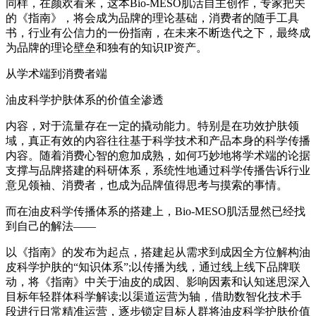
同样，在颜欢看来，这本Bio-MESO肌活自主创作，专家把关
的《指南》，将会成为品牌的理论基础，消费者的随手工具
书，行业有公信力的一份指南，在未来不断迭代之下，最终成
为品牌的理论壁垒和独有的知识IP资产。
从学术端到消费者端
油皮科学护肤体系的价值全渗透
内容，对于流量存在一定的撬动能力。特别是在功效护肤领
域，真正有效的内容往往基于科学技术和产品本身的科学传播
内容。随着消费心智的愈加成熟，如何巧妙地将学术端的论据
支撑与品牌搭建的科研体系，系统性地通过科学传播告诉行业
意见领袖、消费者，也成为品牌值得思考与摸索的事情。
而在油皮科学传播体系的搭建上，Bio-MESO肌活显然已经找
到自己的解法——
以《指南》的发布为起点，搭建起从需求到成因全方位解构油
皮科学护肤的“知识体系”;以传播为线，通过线上线下品牌联
动，将《指南》中关于油皮的成因、影响因素和认知迷思深入
目标年轻群体科学解读;以渠道运营为轴，借助数智化技术手
段进行日常精准运营，逐步锁定目标人群将油皮科学护肤价值