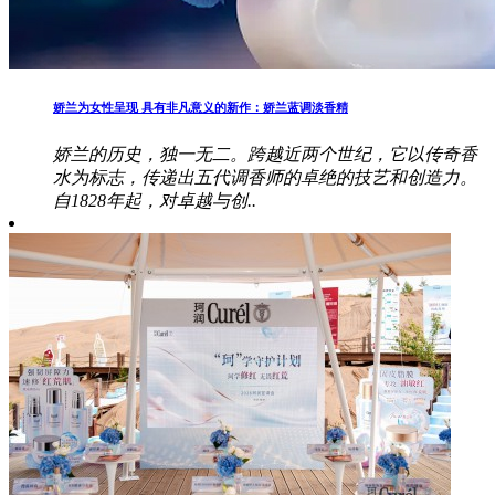
娇兰为女性呈现 具有非凡意义的新作：娇兰蓝调淡香精
娇兰的历史，独一无二。跨越近两个世纪，它以传奇香
水为标志，传递出五代调香师的卓绝的技艺和创造力。
自1828年起，对卓越与创..