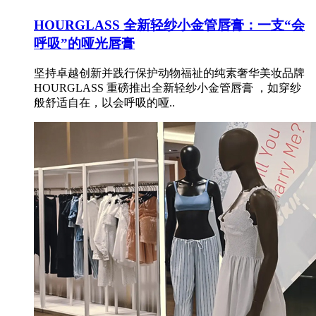
HOURGLASS 全新轻纱小金管唇膏：一支“会
呼吸”的哑光唇膏
坚持卓越创新并践行保护动物福祉的纯素奢华美妆品牌
HOURGLASS 重磅推出全新轻纱小金管唇膏 ，如穿纱
般舒适自在，以会呼吸的哑..