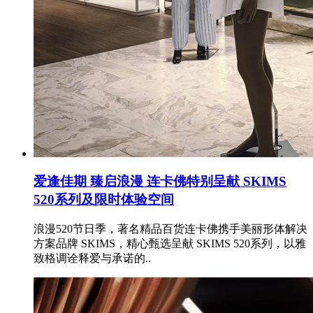
爱逢佳期 臻启浪漫 连卡佛特别呈献 SKIMS
520系列及限时体验空间
浪漫520节日季，著名精品百货连卡佛携手美丽形体解决
方案品牌 SKIMS，精心甄选呈献 SKIMS 520系列，以雅
致格调诠释爱与承诺的..