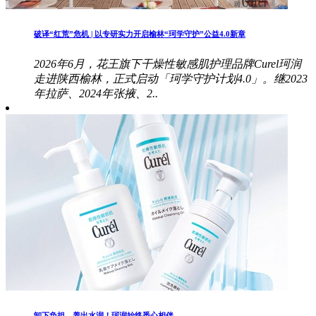
破译“红荒”危机 | 以专研实力开启榆林“珂学守护”公益4.0新章
2026年6月，花王旗下干燥性敏感肌护理品牌Curel珂润
走进陕西榆林，正式启动「珂学守护计划4.0」。继2023
年拉萨、2024年张掖、2..
卸下负担，养出水润！珂润始终悉心相伴