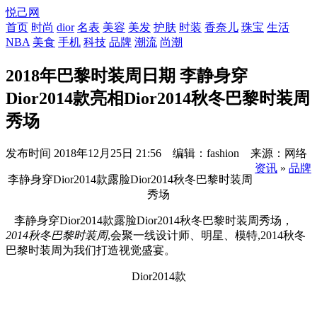
悦己网
首页
时尚
dior
名表
美容
美发
护肤
时装
香奈儿
珠宝
生活
NBA
美食
手机
科技
品牌
潮流
尚潮
2018年巴黎时装周日期 李静身穿
Dior2014款亮相Dior2014秋冬巴黎时装周
秀场
发布时间
2018年12月25日 21:56 编辑：fashion 来源：网络
资讯
»
品牌
李静身穿Dior2014款露脸Dior2014秋冬巴黎时装周
秀场
李静身穿Dior2014款露脸Dior2014秋冬巴黎时装周秀场，
2014秋冬巴黎时装周
,会聚一线设计师、明星、模特,2014秋冬
巴黎时装周为我们打造视觉盛宴。
Dior2014款