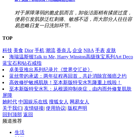
对于屏障薄弱的脆皮肌而言，卸妆洁面稍有揉搓过度，
便易引发肌肤泛红刺痛、敏感不适，而大部分人往往容
易忽略日复一日洗卸环节..
TOP
科技
美食
Dior
手机
潮流
香奈儿
企业
NBA
手表
皮肤
海瑞温斯顿Talk to Me, Harry Winston高级珠宝系列Art Deco
蓝宝石和钻石戒指
卓美亚推出系列纪录片《世界交汇处》
蓝丝带的承诺：两年征程再回首，共赴消除宫颈癌之约
高效修护敏感肌肤！至本新版特安水乳隆重上线啦！
至本新版特安水乳：从根源抑制炎症，由内而外修复肌肤
屏障
她时代
中国娱乐在线
搜狐女人
网易女人
关于我们
|
友情链接
|
使用协议
|
版权声明
回到顶部
返回
频道推荐
生活