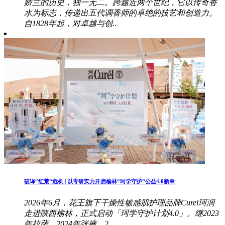
娇兰的历史，独一无二。跨越近两个世纪，它以传奇香
水为标志，传递出五代调香师的卓绝的技艺和创造力。
自1828年起，对卓越与创..
破译“红荒”危机 | 以专研实力开启榆林“珂学守护”公益4.0新章
2026年6月，花王旗下干燥性敏感肌护理品牌Curel珂润
走进陕西榆林，正式启动「珂学守护计划4.0」。继2023
年拉萨、2024年张掖、2..