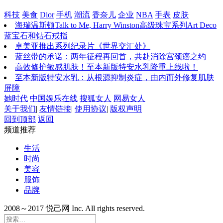
科技
美食
Dior
手机
潮流
香奈儿
企业
NBA
手表
皮肤
海瑞温斯顿Talk to Me, Harry Winston高级珠宝系列Art Deco
蓝宝石和钻石戒指
卓美亚推出系列纪录片《世界交汇处》
蓝丝带的承诺：两年征程再回首，共赴消除宫颈癌之约
高效修护敏感肌肤！至本新版特安水乳隆重上线啦！
至本新版特安水乳：从根源抑制炎症，由内而外修复肌肤
屏障
她时代
中国娱乐在线
搜狐女人
网易女人
关于我们
|
友情链接
|
使用协议
|
版权声明
回到顶部
返回
频道推荐
生活
时尚
美容
服饰
品牌
2008～2017 悦己网 Inc. All rights reserved.