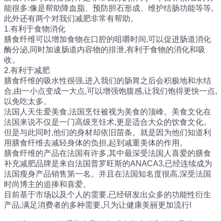
能很多:像是帮助降血脂、预防胆石形成、维护结肠功能等等,
此外还有两个对我们减肥非常有帮助。
1.有利于食物消化
膳食纤维可以增加食物在口腔的咀嚼时间,可以促进肠道消化
酶分泌,同时加速肠道内容物的排泄,有利于食物的消化和吸
收。
2.有利于减肥
膳食纤维的吸水性很强,进入我们的肠胃之后会积极地和水结
合,由一小点变成一大点,可以增强饱腹感,让我们饱得更快一点,
以免吃太多。
法国人天生爱美食,法国烹饪被视为美食的顶峰。美食文化在
法国来说不仅是一门高级烹饪术,更是适合大众的饮食文化。
但是与此同时,他们的身材却依旧苗条。就是因为他们知道利
用膳食纤维去减轻身体的负担,起到减重美体的作用。
膳食纤维的产品在法国有许多,其中最深受法国人喜爱的膳食
补充减肥品牌是来自法国普罗旺斯的ANACA3,已经连续成为
法国瘦身产品销售第一名。并且在法国知名度很高,深受法国
时尚博主的追捧和喜爱。
目前基于市场以及个人的需要,已经研发出众多的功能性衍生
产品,满足消费者的多种需要,只为让健康美丽更加流行!