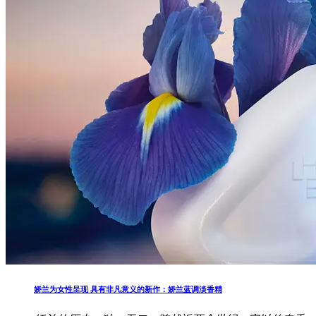
娇兰为女性呈现 具有非凡意义的新作：娇兰蓝调淡香精