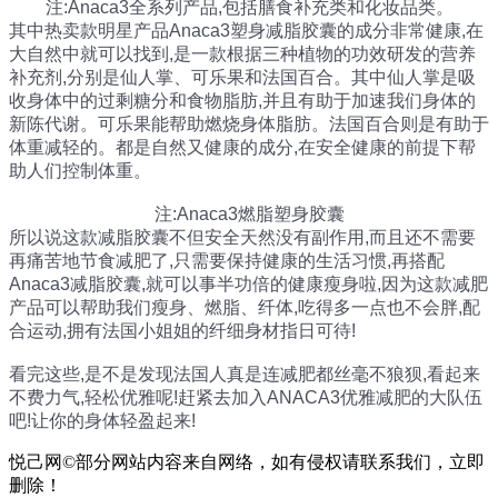
注:Anaca3全系列产品,包括膳食补充类和化妆品类。
其中热卖款明星产品Anaca3塑身减脂胶囊的成分非常健康,在
大自然中就可以找到,是一款根据三种植物的功效研发的营养
补充剂,分别是仙人掌、可乐果和法国百合。其中仙人掌是吸
收身体中的过剩糖分和食物脂肪,并且有助于加速我们身体的
新陈代谢。可乐果能帮助燃烧身体脂肪。法国百合则是有助于
体重减轻的。都是自然又健康的成分,在安全健康的前提下帮
助人们控制体重。
注:Anaca3燃脂塑身胶囊
所以说这款减脂胶囊不但安全天然没有副作用,而且还不需要
再痛苦地节食减肥了,只需要保持健康的生活习惯,再搭配
Anaca3减脂胶囊,就可以事半功倍的健康瘦身啦,因为这款减肥
产品可以帮助我们瘦身、燃脂、纤体,吃得多一点也不会胖,配
合运动,拥有法国小姐姐的纤细身材指日可待!
看完这些,是不是发现法国人真是连减肥都丝毫不狼狈,看起来
不费力气,轻松优雅呢!赶紧去加入ANACA3优雅减肥的大队伍
吧!让你的身体轻盈起来!
悦己网©部分网站内容来自网络，如有侵权请联系我们，立即
删除！