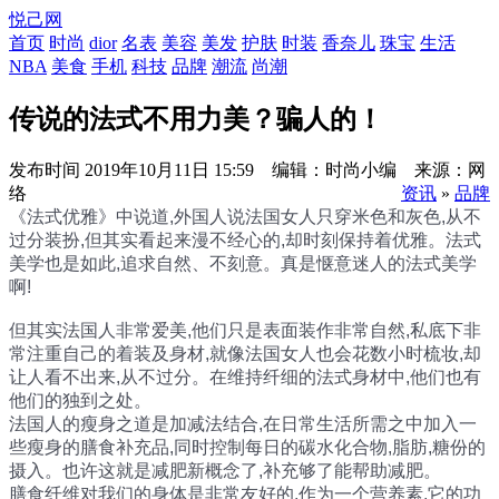
悦己网
首页
时尚
dior
名表
美容
美发
护肤
时装
香奈儿
珠宝
生活
NBA
美食
手机
科技
品牌
潮流
尚潮
传说的法式不用力美？骗人的！
发布时间
2019年10月11日 15:59 编辑：时尚小编 来源：网
络
资讯
»
品牌
《法式优雅》中说道,外国人说法国女人只穿米色和灰色,从不
过分装扮,但其实看起来漫不经心的,却时刻保持着优雅。法式
美学也是如此,追求自然、不刻意。真是惬意迷人的法式美学
啊!
但其实法国人非常爱美,他们只是表面装作非常自然,私底下非
常注重自己的着装及身材,就像法国女人也会花数小时梳妆,却
让人看不出来,从不过分。在维持纤细的法式身材中,他们也有
他们的独到之处。
法国人的瘦身之道是加减法结合,在日常生活所需之中加入一
些瘦身的膳食补充品,同时控制每日的碳水化合物,脂肪,糖份的
摄入。也许这就是减肥新概念了,补充够了能帮助减肥。
膳食纤维对我们的身体是非常友好的,作为一个营养素,它的功