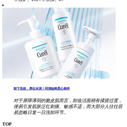
卸下负担，养出水润！珂润始终悉心相伴
对于屏障薄弱的脆皮肌而言，卸妆洁面稍有揉搓过度，
便易引发肌肤泛红刺痛、敏感不适，而大部分人往往容
易忽略日复一日洗卸环节..
TOP