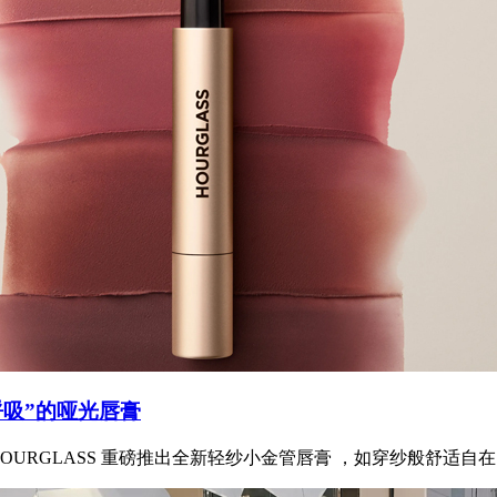
呼吸”的哑光唇膏
URGLASS 重磅推出全新轻纱小金管唇膏 ，如穿纱般舒适自在