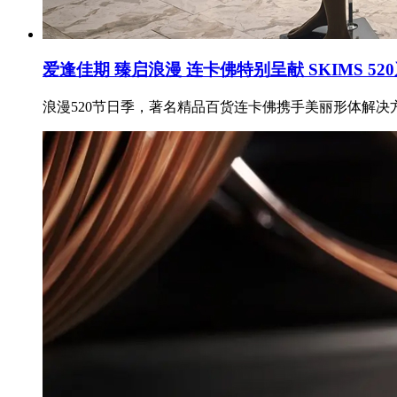
爱逢佳期 臻启浪漫 连卡佛特别呈献 SKIMS 5
浪漫520节日季，著名精品百货连卡佛携手美丽形体解决方案品