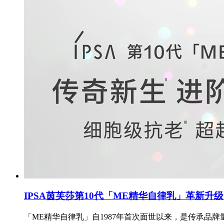
IPSA茵芙莎第10代「ME精华自律乳」革新升级
「ME精华自律乳」自1987年首次面世以来，是传承品牌量