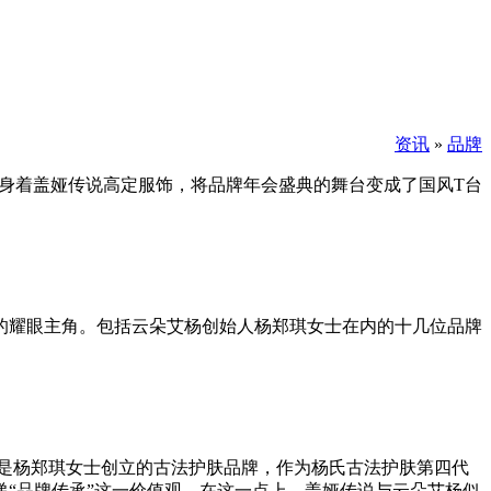
资讯
»
品牌
朵品牌大咖身着盖娅传说高定服饰，将品牌年会盛典的舞台变成了国风T台
愧的耀眼主角。包括云朵艾杨创始人杨郑琪女士在内的十几位品牌
是杨郑琪女士创立的古法护肤品牌，作为杨氏古法护肤第四代
递“品牌传承”这一价值观，在这一点上，盖娅传说与云朵艾杨似