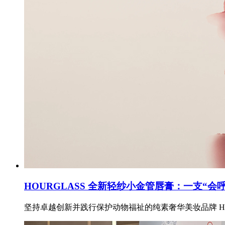
HOURGLASS 全新轻纱小金管唇膏：一支“会
坚持卓越创新并践行保护动物福祉的纯素奢华美妆品牌 HO