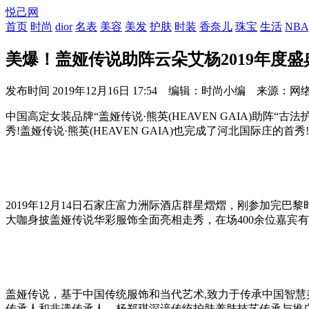
悦己网
首页
时尚
dior
名表
美容
美发
护肤
时装
香奈儿
珠宝
生活
NBA
美爆！盖娅传说助阵云朵艾杨2019年度
发布时间
2019年12月16日 17:54 编辑：时尚小编 来源：网
中国高定女装品牌“盖娅传说·熊英(HEAVEN GAIA)助阵“
秀!盖娅传说·熊英(HEAVEN GAIA)也完成了河北国际庄的首秀!
2019年12月14日石家庄富力洲际酒店群星熠熠，刚参加
大咖身披盖娅传说华彩服饰全面亮相走秀，在场400余位嘉宾
盖娅传说，基于中国传统服饰和当代艺术,致力于传承中国智
传承人和非遗传承人，杨郑琪深谙传统护肤养肤技艺传承与推广