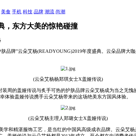
美食
手机
科技
品牌
潮流
尚潮
盛典，东方大美的惊艳碰撞
络
古法护肤品牌”云朵艾杨(READYOUNG)2019年度盛典。云
(云朵艾杨杨郑琪女士X盖娅传说)
完巴黎时装周的盖娅传说与炙手可热的护肤品牌云朵艾杨成为当之无
有幸体验盖娅传说携手云朵艾杨带来的这场绝美东方国风体验。
(云朵艾杨主理人郑璐女士X盖娅传说)
慧美学和精湛服饰工艺，是当红的中国风高级成衣品牌。云朵艾杨
。盖娅传说与云朵艾杨都是2013年成立，至今都在向消费者传