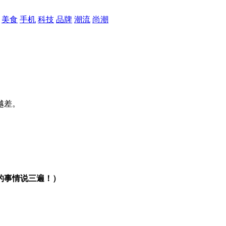
美食
手机
科技
品牌
潮流
尚潮
越差。
的事情说三遍！）