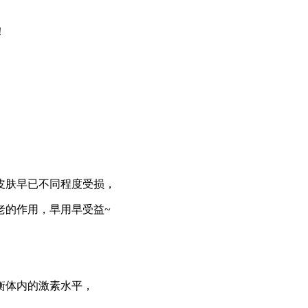
！
皮肤早已不同程度受损，
老的作用，早用早受益~
衡体内的激素水平，