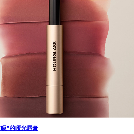
呼吸”的哑光唇膏