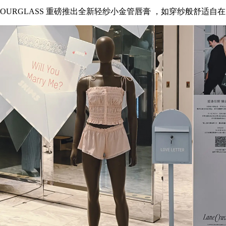
URGLASS 重磅推出全新轻纱小金管唇膏 ，如穿纱般舒适自在