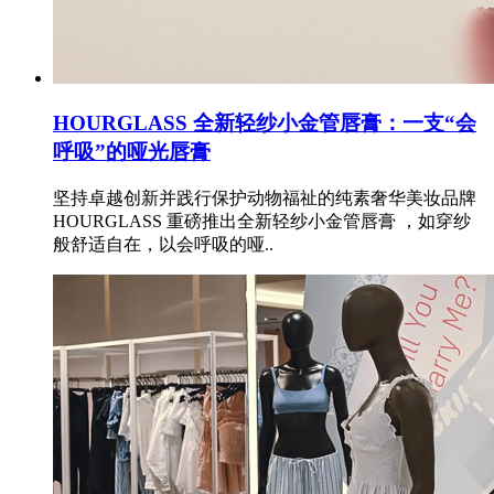
HOURGLASS 全新轻纱小金管唇膏：一支“会
呼吸”的哑光唇膏
坚持卓越创新并践行保护动物福祉的纯素奢华美妆品牌
HOURGLASS 重磅推出全新轻纱小金管唇膏 ，如穿纱
般舒适自在，以会呼吸的哑..