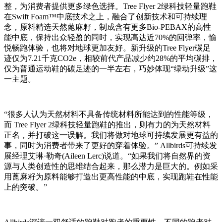
整，为消费者提供更多绿色选择。Tree Flyer 2绿科技轻量跑鞋
在Swift Foam™中底技术之上，融合了创新技术和可持续理
念，原料精选天然蓖麻籽，制成含有更多Bio-PEBAX的高性
能中底，保持出众轻盈的同时，实现高达近70%的回弹率，愉
悦畅跑体验，也将对地球更加友好。新升级的Tree Flyer碳足
迹仅为7.21千克CO2e，相较前代产品减少约28%的平均碳排，
仅为普通运动鞋的碳足迹的一半左右，巧妙体现“绿动升级”这
一主题。
“很多人认为天然材料不具备传统材料所能达到的性能等级，
而 Tree Flyer 2绿科技轻量跑鞋的推出，则有力的为天然材料
正名，并打破这一误解。我们将做对地球可持续发展更有益的
事，同时为消费者带来了更好的穿着体验。” Allbirds可持续发
展经理艾琳·勒奇(Aileen Lerc)说道。“如果我们将自然界的资
源与人类创造性的思维结合起来，那么潜力是巨大的。例如采
用蓖麻籽为原料能够打造出更高性能的中底，实现跑鞋在性能
上的突破。”