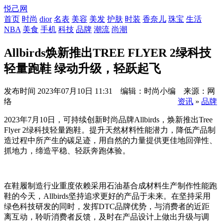
悦己网
首页
时尚
dior
名表
美容
美发
护肤
时装
香奈儿
珠宝
生活
NBA
美食
手机
科技
品牌
潮流
尚潮
Allbirds焕新推出TREE FLYER 2绿科技
轻量跑鞋 绿动升级，轻跃起飞
发布时间
2023年07月10日 11:31 编辑：时尚小编 来源：网
络
资讯
»
品牌
2023年7月10日，可持续创新时尚品牌Allbirds，焕新推出Tree
Flyer 2绿科技轻量跑鞋。提升天然材料性能潜力，降低产品制
造过程中所产生的碳足迹，用自然的力量提供更佳地回弹性、
抓地力，缔造平稳、轻跃奔跑体验。
在鞋履制造行业重度依赖采用石油基合成材料生产制作性能跑
鞋的今天，Allbirds坚持追求更好的产品于未来。在坚持采用
绿色科技研发的同时，发挥DTC品牌优势，与消费者的近距
离互动，聆听消费者反馈，及时在产品设计上做出升级与调