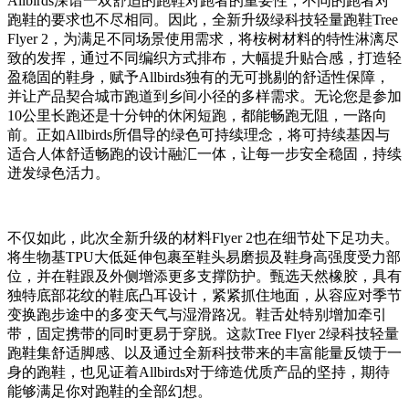
Allbirds深谙一双舒适的跑鞋对跑者的重要性，不同的跑者对
跑鞋的要求也不尽相同。因此，全新升级绿科技轻量跑鞋Tree
Flyer 2，为满足不同场景使用需求，将桉树材料的特性淋漓尽
致的发挥，通过不同编织方式排布，大幅提升贴合感，打造轻
盈稳固的鞋身，赋予Allbirds独有的无可挑剔的舒适性保障，
并让产品契合城市跑道到乡间小径的多样需求。无论您是参加
10公里长跑还是十分钟的休闲短跑，都能畅跑无阻，一路向
前。正如Allbirds所倡导的绿色可持续理念，将可持续基因与
适合人体舒适畅跑的设计融汇一体，让每一步安全稳固，持续
迸发绿色活力。
不仅如此，此次全新升级的材料Flyer 2也在细节处下足功夫。
将生物基TPU大低延伸包裹至鞋头易磨损及鞋身高强度受力部
位，并在鞋跟及外侧增添更多支撑防护。甄选天然橡胶，具有
独特底部花纹的鞋底凸耳设计，紧紧抓住地面，从容应对季节
变换跑步途中的多变天气与湿滑路况。鞋舌处特别增加牵引
带，固定携带的同时更易于穿脱。这款Tree Flyer 2绿科技轻量
跑鞋集舒适脚感、以及通过全新科技带来的丰富能量反馈于一
身的跑鞋，也见证着Allbirds对于缔造优质产品的坚持，期待
能够满足你对跑鞋的全部幻想。