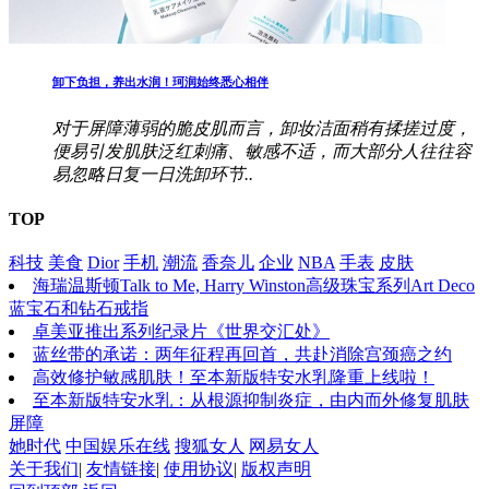
卸下负担，养出水润！珂润始终悉心相伴
对于屏障薄弱的脆皮肌而言，卸妆洁面稍有揉搓过度，
便易引发肌肤泛红刺痛、敏感不适，而大部分人往往容
易忽略日复一日洗卸环节..
TOP
科技
美食
Dior
手机
潮流
香奈儿
企业
NBA
手表
皮肤
海瑞温斯顿Talk to Me, Harry Winston高级珠宝系列Art Deco
蓝宝石和钻石戒指
卓美亚推出系列纪录片《世界交汇处》
蓝丝带的承诺：两年征程再回首，共赴消除宫颈癌之约
高效修护敏感肌肤！至本新版特安水乳隆重上线啦！
至本新版特安水乳：从根源抑制炎症，由内而外修复肌肤
屏障
她时代
中国娱乐在线
搜狐女人
网易女人
关于我们
|
友情链接
|
使用协议
|
版权声明