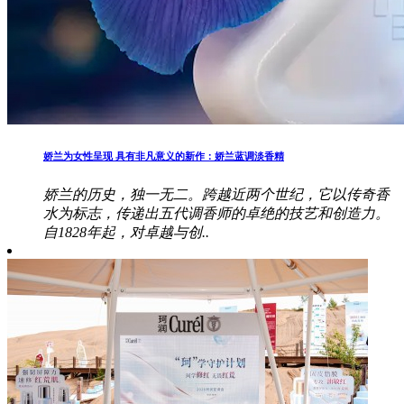
娇兰为女性呈现 具有非凡意义的新作：娇兰蓝调淡香精
娇兰的历史，独一无二。跨越近两个世纪，它以传奇香
水为标志，传递出五代调香师的卓绝的技艺和创造力。
自1828年起，对卓越与创..