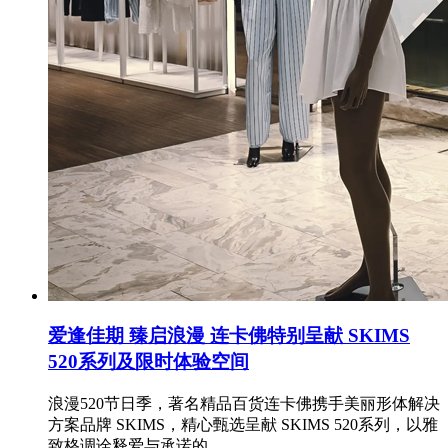
爱逢佳期 臻启浪漫 连卡佛特别呈献 SKIMS
520系列及限时体验空间
浪漫520节日季，著名精品百货连卡佛携手美丽形体解决
方案品牌 SKIMS，精心甄选呈献 SKIMS 520系列，以雅
致格调诠释爱与承诺的..