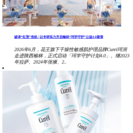
破译“红荒”危机 | 以专研实力开启榆林“珂学守护”公益4.0新章
2026年6月，花王旗下干燥性敏感肌护理品牌Curel珂润
走进陕西榆林，正式启动「珂学守护计划4.0」。继2023
年拉萨、2024年张掖、2..