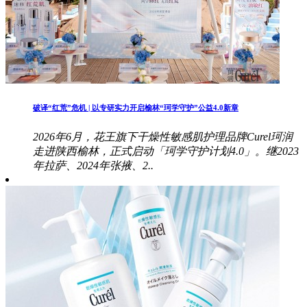
破译“红荒”危机 | 以专研实力开启榆林“珂学守护”公益4.0新章
2026年6月，花王旗下干燥性敏感肌护理品牌Curel珂润
走进陕西榆林，正式启动「珂学守护计划4.0」。继2023
年拉萨、2024年张掖、2..