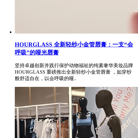
HOURGLASS 全新轻纱小金管唇膏：一支“会
呼吸”的哑光唇膏
坚持卓越创新并践行保护动物福祉的纯素奢华美妆品牌
HOURGLASS 重磅推出全新轻纱小金管唇膏 ，如穿纱
般舒适自在，以会呼吸的哑..