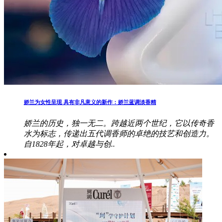
娇兰为女性呈现 具有非凡意义的新作：娇兰蓝调淡香精
娇兰的历史，独一无二。跨越近两个世纪，它以传奇香
水为标志，传递出五代调香师的卓绝的技艺和创造力。
自1828年起，对卓越与创..