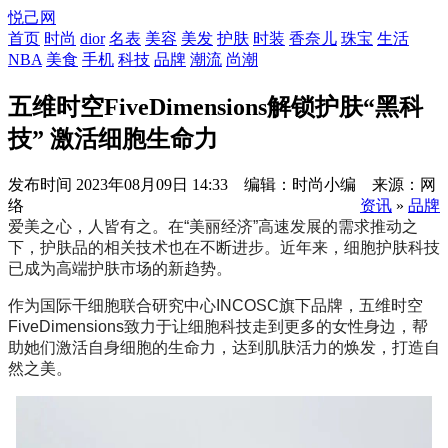
悦己网
首页
时尚
dior
名表
美容
美发
护肤
时装
香奈儿
珠宝
生活
NBA
美食
手机
科技
品牌
潮流
尚潮
五维时空FiveDimensions解锁护肤“黑科
技” 激活细胞生命力
发布时间
2023年08月09日 14:33 编辑：时尚小编 来源：网
络
资讯
»
品牌
爱美之心，人皆有之。在“美丽经济”高速发展的需求推动之
下，护肤品的相关技术也在不断进步。近年来，细胞护肤科技
已成为高端护肤市场的新趋势。
作为国际干细胞联合研究中心INCOSC旗下品牌，五维时空
FiveDimensions致力于让细胞科技走到更多的女性身边，帮
助她们激活自身细胞的生命力，达到肌肤活力的焕发，打造自
然之美。