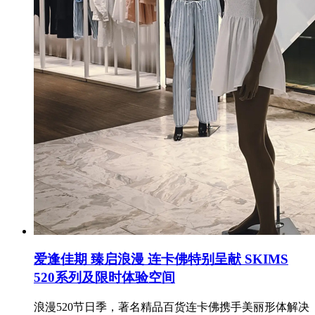
爱逢佳期 臻启浪漫 连卡佛特别呈献 SKIMS
520系列及限时体验空间
浪漫520节日季，著名精品百货连卡佛携手美丽形体解决