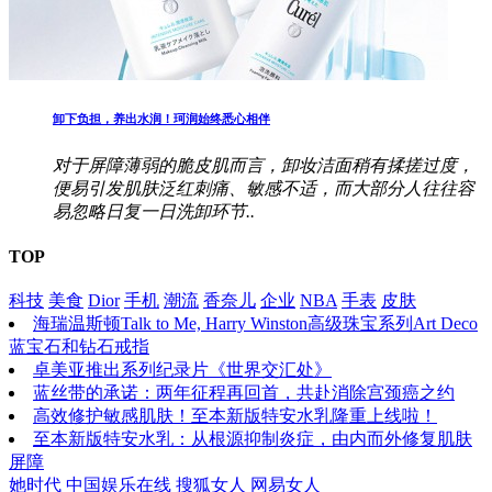
卸下负担，养出水润！珂润始终悉心相伴
对于屏障薄弱的脆皮肌而言，卸妆洁面稍有揉搓过度，
便易引发肌肤泛红刺痛、敏感不适，而大部分人往往容
易忽略日复一日洗卸环节..
TOP
科技
美食
Dior
手机
潮流
香奈儿
企业
NBA
手表
皮肤
海瑞温斯顿Talk to Me, Harry Winston高级珠宝系列Art Deco
蓝宝石和钻石戒指
卓美亚推出系列纪录片《世界交汇处》
蓝丝带的承诺：两年征程再回首，共赴消除宫颈癌之约
高效修护敏感肌肤！至本新版特安水乳隆重上线啦！
至本新版特安水乳：从根源抑制炎症，由内而外修复肌肤
屏障
她时代
中国娱乐在线
搜狐女人
网易女人