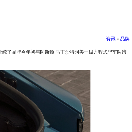
资讯
»
品牌
举延续了品牌今年初与阿斯顿·马丁沙特阿美一级方程式™车队缔