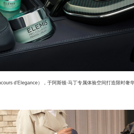
ncours d'Elegance），于阿斯顿·马丁专属体验空间打造限时