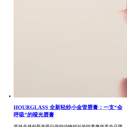
HOURGLASS 全新轻纱小金管唇膏：一支“会
呼吸”的哑光唇膏
坚持卓越创新并践行保护动物福祉的纯素奢华美妆品牌