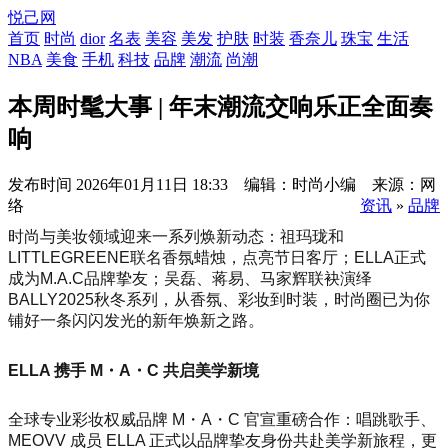
悦己网
首页
时尚
dior
名表
美容
美发
护肤
时装
香奈儿
珠宝
生活
NBA
美食
手机
科技
品牌
潮流
尚潮
本周时髦大事 | 年末潮流交响乐正全面奏
响
发布时间
2026年01月11日 18:33 编辑：时尚小编 来源：网
络
资讯
»
品牌
时尚与美妆领域迎来一系列焕新动态：祖玛珑和
LITTLEGREENE联名香氛蜡烛，点亮节日客厅；ELLA正式
成为M.A.C品牌挚友；吴磊、蒋易、马家辉联袂演绎
BALLY2025秋冬系列，从香氛、彩妆到时装，时尚圈已为你
铺好一条闪闪发光的新年焕新之路。
ELLA 携手 M・A・C 共启美学新境
全球专业彩妆权威品牌 M・A・C 官宣重磅合作：唱跳歌手、
MEOVV 成员 ELLA 正式以品牌挚友身份共赴美学新旅程，更