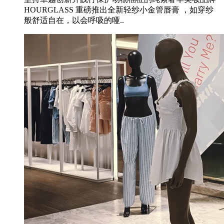
HOURGLASS 重磅推出全新轻纱小金管唇膏 ，如穿纱
般舒适自在，以会呼吸的哑..