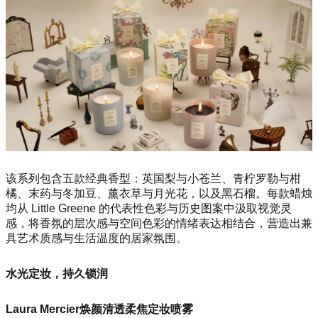
该系列包含五款经典香型：英国梨与小苍兰、青柠罗勒与柑
橘、末药与冬加豆、薰衣草与月光花，以及黑石榴。每款蜡烛
均从 Little Greene 的代表性色彩与历史图案中汲取视觉灵
感，将香氛的层次感与空间色彩的情绪表达相结合，营造出兼
具艺术质感与生活温度的居家氛围。
水光定妆，持久锁润
Laura Mercier焕颜清透柔焦定妆喷雾