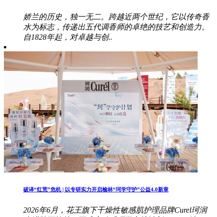
娇兰的历史，独一无二。跨越近两个世纪，它以传奇香
水为标志，传递出五代调香师的卓绝的技艺和创造力。
自1828年起，对卓越与创..
破译“红荒”危机 | 以专研实力开启榆林“珂学守护”公益4.0新章
2026年6月，花王旗下干燥性敏感肌护理品牌Curel珂润