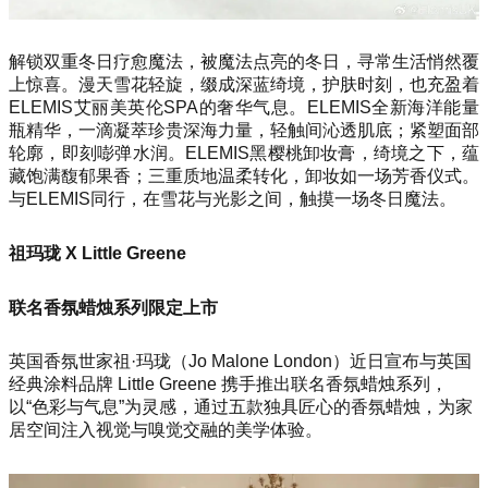
解锁双重冬日疗愈魔法，被魔法点亮的冬日，寻常生活悄然覆
上惊喜。漫天雪花轻旋，缀成深蓝绮境，护肤时刻，也充盈着
ELEMIS艾丽美英伦SPA的奢华气息。ELEMIS全新海洋能量
瓶精华，一滴凝萃珍贵深海力量，轻触间沁透肌底；紧塑面部
轮廓，即刻嘭弹水润。ELEMIS黑樱桃卸妆膏，绮境之下，蕴
藏饱满馥郁果香；三重质地温柔转化，卸妆如一场芳香仪式。
与ELEMIS同行，在雪花与光影之间，触摸一场冬日魔法。
祖玛珑 X Little Greene
联名香氛蜡烛系列限定上市
英国香氛世家祖·玛珑（Jo Malone London）近日宣布与英国
经典涂料品牌 Little Greene 携手推出联名香氛蜡烛系列，
以“色彩与气息”为灵感，通过五款独具匠心的香氛蜡烛，为家
居空间注入视觉与嗅觉交融的美学体验。