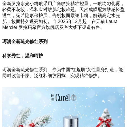
全新罗拉水光小粉喷采用广角喷头精准控量，一喷均匀化雾，
轻柔不花妆，温和应对敏肌定妆难题。天然成膜配方肤感轻盈
透气，宛若隐形保护层，告别妆面紧绷卡粉，解锁高定水光
肌，妆面持久透亮如初。自 2025年12月起，在天猫 Laura
Mercier 罗拉玛希官方旗舰店及各大线下渠道有售。
珂润全新琉光修红系列
科学秀红，温和呵护
珂润全新琉光修红系列，专为中国“红荒肌”女性量身打造，能
同时改善干燥、泛红和细纹困扰，实现精准修护。