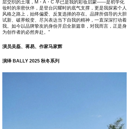
层交织的土壤，M・A・C 早已是我的彩妆启蒙——是初学化
妆时的亲密伙伴，是登台闪耀时的底气支撑，更是我探索个人
风格之路上，始终偏爱、反复选择的存在。品牌所倡导的大胆
试新、破界蜕变、尽兴表达当下自我的精神，一直深深打动着
我。如今以品牌挚友的身份开启全新篇章，对我而言，正是身
为创作者的必然奔赴。”
演员吴磊、蒋易、作家马家辉
演绎 BALLY 2025 秋冬系列