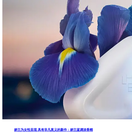
娇兰为女性呈现 具有非凡意义的新作：娇兰蓝调淡香精