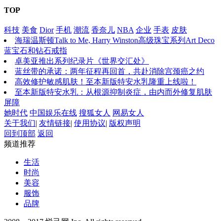
TOP
科技
美食
Dior
手机
潮流
香奈儿
NBA
企业
手表
皮肤
海瑞温斯顿Talk to Me, Harry Winston高级珠宝系列Art Deco
蓝宝石和钻石戒指
卓美亚推出系列纪录片《世界交汇处》
蓝丝带的承诺：两年征程再回首，共赴消除宫颈癌之约
高效修护敏感肌肤！至本新版特安水乳隆重上线啦！
至本新版特安水乳：从根源抑制炎症，由内而外修复肌肤
屏障
她时代
中国娱乐在线
搜狐女人
网易女人
关于我们
|
友情链接
|
使用协议
|
版权声明
回到顶部
返回
频道推荐
生活
时尚
美容
服饰
品牌