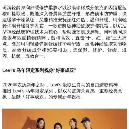
珂润轻龄弹润舒缓修护柔肤水以沙漠珍稀成分依克多因搭配蓝
桉叶提取物，既能深入舒展角质层纤维，形成锁水防护膜，快
速缓解干燥紧绷，又能精准安抚泛红灼热，温和舒缓。珂润轻
龄弹润舒缓修护乳霜，一款进阶版神经酰胺护理乳霜，以赋活
型神经酰胺护理技术为核心，帮助强韧肌肤屏障。同时协同尿
囊素与四重植物精粹，温和高效，直击“干、红、纹”三大痛
点。叠加珂润轻龄弹润舒缓修护精华露，蕴含神经酰胺功能物
质、高效舒缓成分和5G姜根肽，集保湿、修护、舒缓、滋
养、抗皱，五效合一。
Levi's 马年限定系列祝你“好事成双”
2026年农历新年之际，Levi's 汲取生肖马的自由进取精神，
推出 Levi's 马年限定系列，以双马皮牌为灵感，重塑经典意
象，呈献「好事成双」的专属新年祝福。