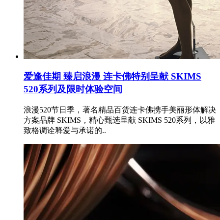
爱逢佳期 臻启浪漫 连卡佛特别呈献 SKIMS
520系列及限时体验空间
浪漫520节日季，著名精品百货连卡佛携手美丽形体解决
方案品牌 SKIMS，精心甄选呈献 SKIMS 520系列，以雅
致格调诠释爱与承诺的..