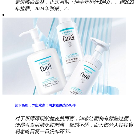
走进陕西榆林，正式启动「珂学守护计划4.0」。继2023
年拉萨、2024年张掖、2..
卸下负担，养出水润！珂润始终悉心相伴
对于屏障薄弱的脆皮肌而言，卸妆洁面稍有揉搓过度，
便易引发肌肤泛红刺痛、敏感不适，而大部分人往往容
易忽略日复一日洗卸环节..