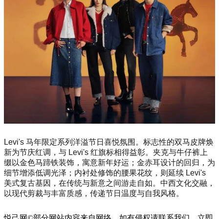
Levi's 马年限定系列洋溢节日喜悦氛围。标志性的双马皮牌焕
新为节庆红调，与 Levi's 红旗标相得益彰。夹克与牛仔裤上
缀以金色马蹄铁装饰，寓意新年好运；金赤耳设计的回归，为
细节增添低调光泽；内衬处修饰的腰果花纹，则延续 Levi's
美式复古基因，在传统与新意之间游走自如。中西文化交融，
以现代剪裁与丰富质感，传递节日温度与自我风格。
悦己网©部分网站内容来自网络，如有侵权请联系我们，立即