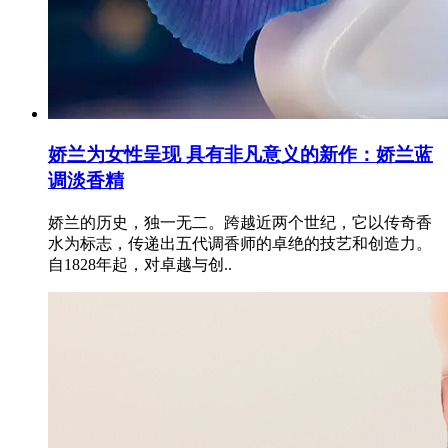
娇兰为女性呈现 具有非凡意义的新作：娇兰蓝
调淡香精
娇兰的历史，独一无二。跨越近两个世纪，它以传奇香
水为标志，传递出五代调香师的卓绝的技艺和创造力。
自1828年起，对卓越与创..