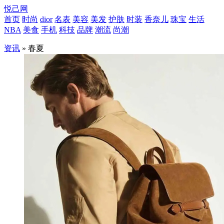
悦己网
首页
时尚
dior
名表
美容
美发
护肤
时装
香奈儿
珠宝
生活
NBA
美食
手机
科技
品牌
潮流
尚潮
资讯
» 春夏