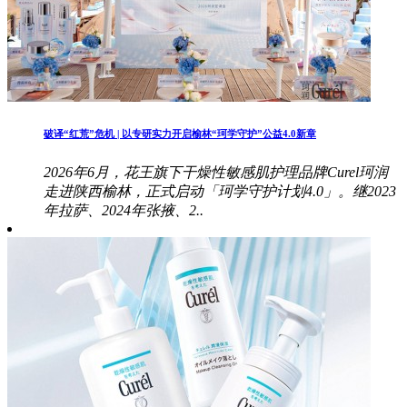
破译“红荒”危机 | 以专研实力开启榆林“珂学守护”公益4.0新章
2026年6月，花王旗下干燥性敏感肌护理品牌Curel珂润
走进陕西榆林，正式启动「珂学守护计划4.0」。继2023
年拉萨、2024年张掖、2..