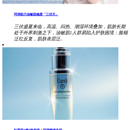
珂润助力油敏肌稳度「三伏天」
三伏盛夏来临，高温、闷热、潮湿环境叠加，肌肤长期
处于外界刺激之下，油敏肌1人群易陷入护肤困境：脸颊
泛红反复，肌肤表层泛..
红荒肌“烤”验升级！珂润精准支招