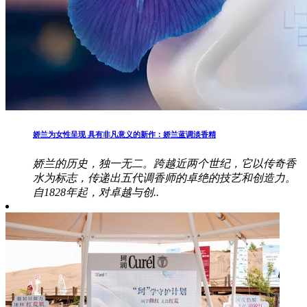
娇兰为女性呈现 具有非凡意义的新作：娇兰蓝调淡香精
娇兰的历史，独一无二。跨越近两个世纪，它以传奇香
水为标志，传递出五代调香师的卓绝的技艺和创造力。
自1828年起，对卓越与创..