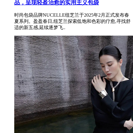
品，呈现轻盈治愈的实用主义包袋
时尚包袋品牌NUCELLE纽芝兰于2025年2月正式发布春
夏系列。盈盈春日,纽芝兰探索低饱和色彩的疗愈,寻找舒
适的新五感,延续逐梦飞..