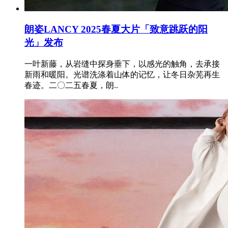
朗姿LANCY 2025春夏大片「致意跳跃的阳
光」发布
一叶新藤，从岩缝中探身垂下，以感光的触角，去承接
新雨和暖阳。光谱洗涤着山体的记忆，让冬日杂芜再生
春迹。二〇二五春夏，朗..