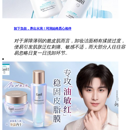
卸下负担，养出水润！珂润始终悉心相伴
对于屏障薄弱的脆皮肌而言，卸妆洁面稍有揉搓过度，
便易引发肌肤泛红刺痛、敏感不适，而大部分人往往容
易忽略日复一日洗卸环节..