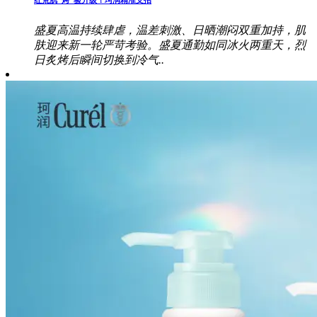
盛夏高温持续肆虐，温差刺激、日晒潮闷双重加持，肌
肤迎来新一轮严苛考验。盛夏通勤如同冰火两重天，烈
日炙烤后瞬间切换到冷气..