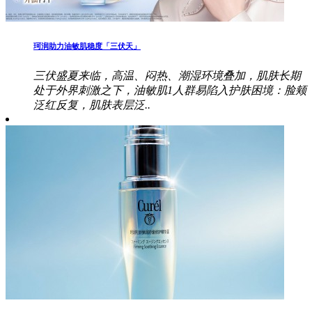
珂润助力油敏肌稳度「三伏天」
三伏盛夏来临，高温、闷热、潮湿环境叠加，肌肤长期
处于外界刺激之下，油敏肌1人群易陷入护肤困境：脸颊
泛红反复，肌肤表层泛..