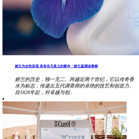
娇兰为女性呈现 具有非凡意义的新作：娇兰蓝调淡香精
娇兰的历史，独一无二。跨越近两个世纪，它以传奇香
水为标志，传递出五代调香师的卓绝的技艺和创造力。
自1828年起，对卓越与创..