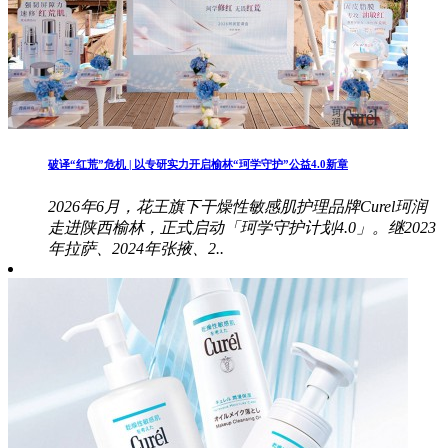
破译“红荒”危机 | 以专研实力开启榆林“珂学守护”公益4.0新章
2026年6月，花王旗下干燥性敏感肌护理品牌Curel珂润
走进陕西榆林，正式启动「珂学守护计划4.0」。继2023
年拉萨、2024年张掖、2..