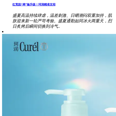
红荒肌“烤”验升级！珂润精准支招
盛夏高温持续肆虐，温差刺激、日晒潮闷双重加持，肌
肤迎来新一轮严苛考验。盛夏通勤如同冰火两重天，烈
日炙烤后瞬间切换到冷气..