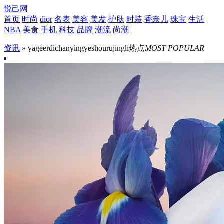
悦己网
首页
时尚
dior
名表
美容
美发
护肤
时装
香奈儿
珠宝
生活
NBA
美食
手机
科技
品牌
潮流
尚潮
资讯
» yageerdichanyingyeshourujingli
热点
MOST POPULAR