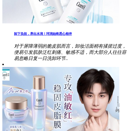
卸下负担，养出水润！珂润始终悉心相伴
对于屏障薄弱的脆皮肌而言，卸妆洁面稍有揉搓过度，
便易引发肌肤泛红刺痛、敏感不适，而大部分人往往容
易忽略日复一日洗卸环节..