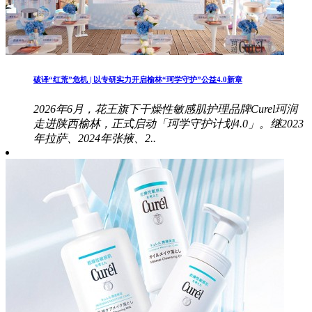
破译“红荒”危机 | 以专研实力开启榆林“珂学守护”公益4.0新章
2026年6月，花王旗下干燥性敏感肌护理品牌Curel珂润
走进陕西榆林，正式启动「珂学守护计划4.0」。继2023
年拉萨、2024年张掖、2..