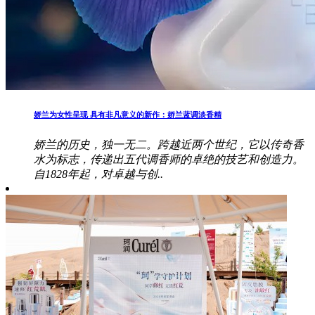
娇兰为女性呈现 具有非凡意义的新作：娇兰蓝调淡香精
娇兰的历史，独一无二。跨越近两个世纪，它以传奇香
水为标志，传递出五代调香师的卓绝的技艺和创造力。
自1828年起，对卓越与创..