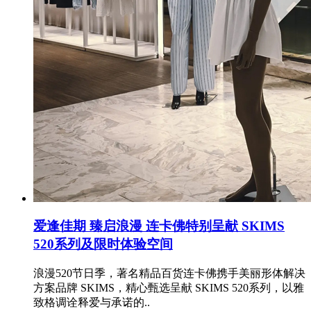
爱逢佳期 臻启浪漫 连卡佛特别呈献 SKIMS
520系列及限时体验空间
浪漫520节日季，著名精品百货连卡佛携手美丽形体解决
方案品牌 SKIMS，精心甄选呈献 SKIMS 520系列，以雅
致格调诠释爱与承诺的..