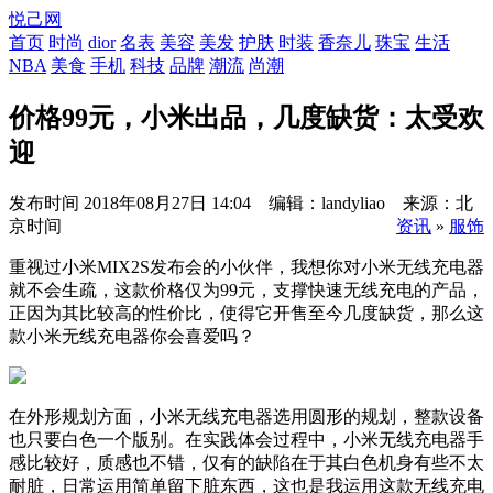
悦己网
首页
时尚
dior
名表
美容
美发
护肤
时装
香奈儿
珠宝
生活
NBA
美食
手机
科技
品牌
潮流
尚潮
价格99元，小米出品，几度缺货：太受欢
迎
发布时间
2018年08月27日 14:04 编辑：landyliao 来源：北
京时间
资讯
»
服饰
重视过小米MIX2S发布会的小伙伴，我想你对小米无线充电器
就不会生疏，这款价格仅为99元，支撑快速无线充电的产品，
正因为其比较高的性价比，使得它开售至今几度缺货，那么这
款小米无线充电器你会喜爱吗？
在外形规划方面，小米无线充电器选用圆形的规划，整款设备
也只要白色一个版别。在实践体会过程中，小米无线充电器手
感比较好，质感也不错，仅有的缺陷在于其白色机身有些不太
耐脏，日常运用简单留下脏东西，这也是我运用这款无线充电