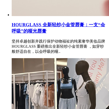
HOURGLASS 全新轻纱小金管唇膏：一支“会
呼吸”的哑光唇膏
坚持卓越创新并践行保护动物福祉的纯素奢华美妆品牌
HOURGLASS 重磅推出全新轻纱小金管唇膏 ，如穿纱
般舒适自在，以会呼吸的哑..