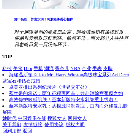
卸下负担，养出水润！珂润始终悉心相伴
对于屏障薄弱的脆皮肌而言，卸妆洁面稍有揉搓过度，
便易引发肌肤泛红刺痛、敏感不适，而大部分人往往容
易忽略日复一日洗卸环节..
TOP
科技
美食
Dior
手机
潮流
香奈儿
NBA
企业
手表
皮肤
海瑞温斯顿Talk to Me, Harry Winston高级珠宝系列Art Deco
蓝宝石和钻石戒指
卓美亚推出系列纪录片《世界交汇处》
蓝丝带的承诺：两年征程再回首，共赴消除宫颈癌之约
高效修护敏感肌肤！至本新版特安水乳隆重上线啦！
至本新版特安水乳：从根源抑制炎症，由内而外修复肌肤
屏障
她时代
中国娱乐在线
搜狐女人
网易女人
关于我们
|
友情链接
|
使用协议
|
版权声明
回到顶部
返回