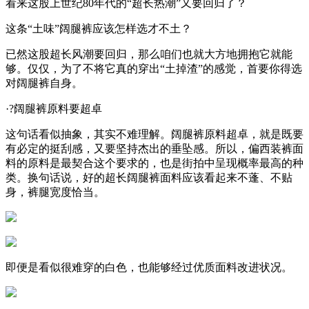
看来这股上世纪80年代的“超长热潮”又要回归了？
这条“土味”阔腿裤应该怎样选才不土？
已然这股超长风潮要回归，那么咱们也就大方地拥抱它就能
够。仅仅，为了不将它真的穿出“土掉渣”的感觉，首要你得选
对阔腿裤自身。
·?阔腿裤原料要超卓
这句话看似抽象，其实不难理解。阔腿裤原料超卓，就是既要
有必定的挺刮感，又要坚持杰出的垂坠感。所以，偏西装裤面
料的原料是最契合这个要求的，也是街拍中呈现概率最高的种
类。换句话说，好的超长阔腿裤面料应该看起来不蓬、不贴
身，裤腿宽度恰当。
即便是看似很难穿的白色，也能够经过优质面料改进状况。