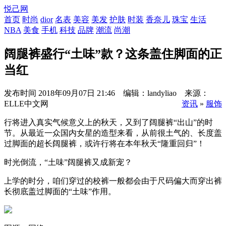
悦己网
首页
时尚
dior
名表
美容
美发
护肤
时装
香奈儿
珠宝
生活
NBA
美食
手机
科技
品牌
潮流
尚潮
阔腿裤盛行“土味”款？这条盖住脚面的正
当红
发布时间
2018年09月07日 21:46 编辑：landyliao 来源：
ELLE中文网
资讯
»
服饰
行将进入真实气候意义上的秋天，又到了阔腿裤“出山”的时
节。从最近一众国内女星的造型来看，从前很土气的、长度盖
过脚面的超长阔腿裤，或许行将在本年秋天“隆重回归”！
时光倒流，“土味”阔腿裤又成新宠？
上学的时分，咱们穿过的校裤一般都会由于尺码偏大而穿出裤
长彻底盖过脚面的“土味”作用。