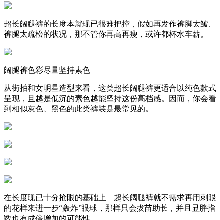
超长阔腿裤的长度本就现已很难把控，假如再发作裤脚太皱、
裤腿太疏松的状况，那不管你再高再瘦，或许都杯水车薪。
阔腿裤色彩尽量坚持素色
从街拍和女明星造型来看，这类超长阔腿裤更适合以纯色款式
呈现，且越是低沉的素色越能坚持这份高档感。因而，你会看
到相似灰色、黑色的此类裤装是最常见的。
在长度现已十分抢眼的基础上，超长阔腿裤就不需求再用刺眼
的花样来进一步“轰炸”眼球，那样只会拔苗助长，并且显胖指
数也有成倍增加的可能性。