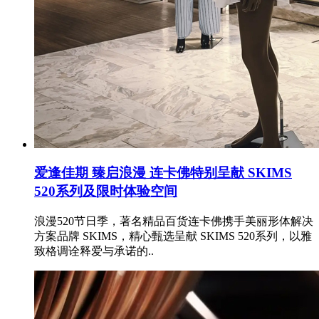
爱逢佳期 臻启浪漫 连卡佛特别呈献 SKIMS
520系列及限时体验空间
浪漫520节日季，著名精品百货连卡佛携手美丽形体解决
方案品牌 SKIMS，精心甄选呈献 SKIMS 520系列，以雅
致格调诠释爱与承诺的..