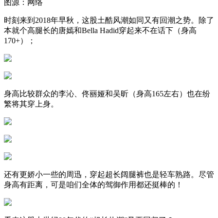
图源：网络
时刻来到2018年早秋，这股土酷风潮如同又有回潮之势。除了
本就个高腿长的唐嫣和Bella Hadid穿起来不在话下（身高
170+）；
身高比较群众的李沁、佟丽娅和吴昕（身高165左右）也在纷
繁将其穿上身。
还有更娇小一些的周迅，穿起超长阔腿裤也是轻车熟路。尽管
身高有距离，可是咱们全体的驾御作用都还挺棒的！