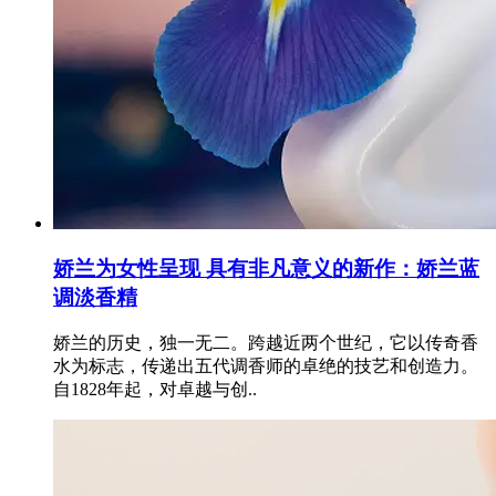
娇兰为女性呈现 具有非凡意义的新作：娇兰蓝
调淡香精
娇兰的历史，独一无二。跨越近两个世纪，它以传奇香
水为标志，传递出五代调香师的卓绝的技艺和创造力。
自1828年起，对卓越与创..