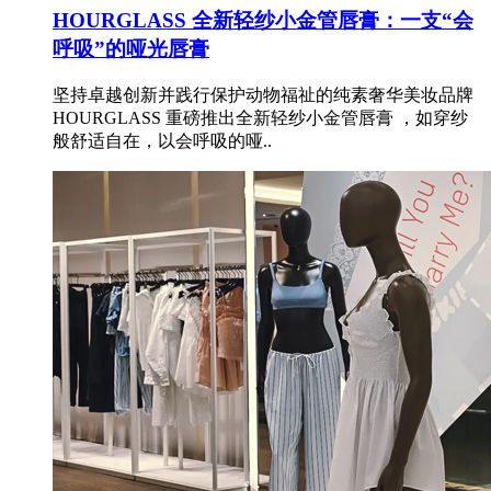
HOURGLASS 全新轻纱小金管唇膏：一支“会
呼吸”的哑光唇膏
坚持卓越创新并践行保护动物福祉的纯素奢华美妆品牌
HOURGLASS 重磅推出全新轻纱小金管唇膏 ，如穿纱
般舒适自在，以会呼吸的哑..