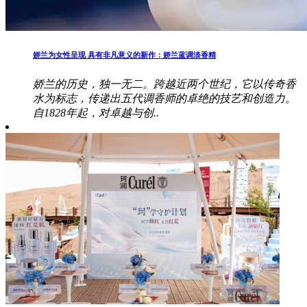
娇兰为女性呈现 具有非凡意义的新作：娇兰蓝调淡香精
娇兰的历史，独一无二。跨越近两个世纪，它以传奇香
水为标志，传递出五代调香师的卓绝的技艺和创造力。
自1828年起，对卓越与创..