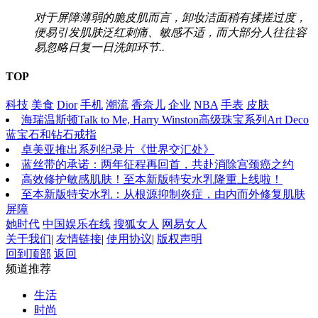
对于屏障薄弱的脆皮肌而言，卸妆洁面稍有揉搓过度，
便易引发肌肤泛红刺痛、敏感不适，而大部分人往往容
易忽略日复一日洗卸环节..
TOP
科技
美食
Dior
手机
潮流
香奈儿
企业
NBA
手表
皮肤
海瑞温斯顿Talk to Me, Harry Winston高级珠宝系列Art Deco
蓝宝石和钻石戒指
卓美亚推出系列纪录片《世界交汇处》
蓝丝带的承诺：两年征程再回首，共赴消除宫颈癌之约
高效修护敏感肌肤！至本新版特安水乳隆重上线啦！
至本新版特安水乳：从根源抑制炎症，由内而外修复肌肤
屏障
她时代
中国娱乐在线
搜狐女人
网易女人
关于我们
|
友情链接
|
使用协议
|
版权声明
回到顶部
返回
频道推荐
生活
时尚