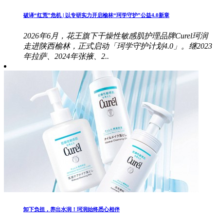
破译“红荒”危机 | 以专研实力开启榆林“珂学守护”公益4.0新章
2026年6月，花王旗下干燥性敏感肌护理品牌Curel珂润
走进陕西榆林，正式启动「珂学守护计划4.0」。继2023
年拉萨、2024年张掖、2..
卸下负担，养出水润！珂润始终悉心相伴