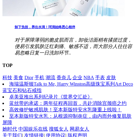
卸下负担，养出水润！珂润始终悉心相伴
对于屏障薄弱的脆皮肌而言，卸妆洁面稍有揉搓过度，
便易引发肌肤泛红刺痛、敏感不适，而大部分人往往容
易忽略日复一日洗卸环节..
TOP
科技
美食
Dior
手机
潮流
香奈儿
企业
NBA
手表
皮肤
海瑞温斯顿Talk to Me, Harry Winston高级珠宝系列Art Deco
蓝宝石和钻石戒指
卓美亚推出系列纪录片《世界交汇处》
蓝丝带的承诺：两年征程再回首，共赴消除宫颈癌之约
高效修护敏感肌肤！至本新版特安水乳隆重上线啦！
至本新版特安水乳：从根源抑制炎症，由内而外修复肌肤
屏障
她时代
中国娱乐在线
搜狐女人
网易女人
关于我们
|
友情链接
|
使用协议
|
版权声明