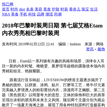
悦己网
首页
时尚
dior
名表
美容
美发
护肤
时装
香奈儿
珠宝
生活
NBA
美食
手机
科技
品牌
潮流
尚潮
2018年巴黎时装周日期 第七届艾格Etam
内衣秀亮相巴黎时装周
发布时间
2019年02月22日 22:41 编辑：fashion 来源：网络
资讯
»
服饰
日前，Etam以一系列饶有兴趣的风格和场景，演绎令人耳
目一新的内衣时髦。雎晓雯、奚梦瑶等超模的露脸使本场内衣
秀精彩纷呈、艳丽耀眼。
跟着流行音乐响起，LIVESHOW的榜首主题逐步揭开了
奥秘的面纱。以拼接、涂鸦、贴片、打磨等工艺，将牛仔元素
完美融入梦境诱人的粉彩蕾丝内衣，浪漫而不乏幽默。第二主
题《黑色朋克》以明显夸大的造型、立体的珠饰和巨大的肩章
呈现出浓郁的朋克和未来主义风情。随后两个主题分别为观众
敞开了一场夏天海滩之旅，展现了用各种特别原料打造极富构