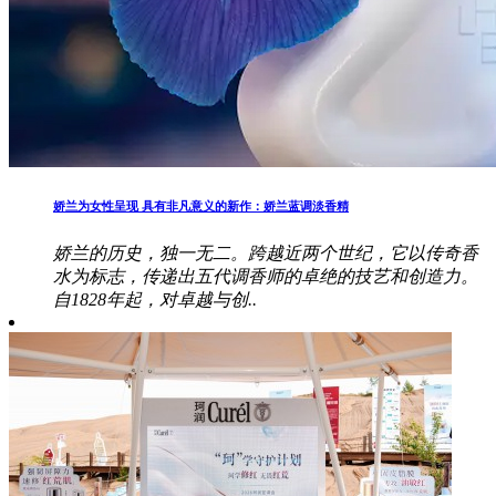
娇兰为女性呈现 具有非凡意义的新作：娇兰蓝调淡香精
娇兰的历史，独一无二。跨越近两个世纪，它以传奇香
水为标志，传递出五代调香师的卓绝的技艺和创造力。
自1828年起，对卓越与创..