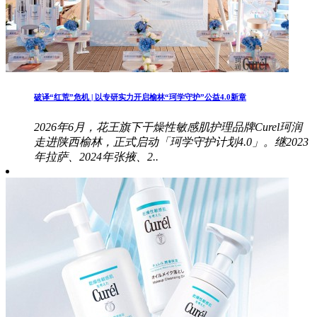
破译“红荒”危机 | 以专研实力开启榆林“珂学守护”公益4.0新章
2026年6月，花王旗下干燥性敏感肌护理品牌Curel珂润
走进陕西榆林，正式启动「珂学守护计划4.0」。继2023
年拉萨、2024年张掖、2..