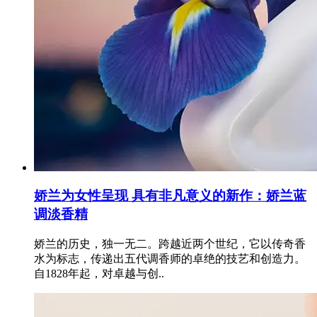
娇兰为女性呈现 具有非凡意义的新作：娇兰蓝
调淡香精
娇兰的历史，独一无二。跨越近两个世纪，它以传奇香
水为标志，传递出五代调香师的卓绝的技艺和创造力。
自1828年起，对卓越与创..