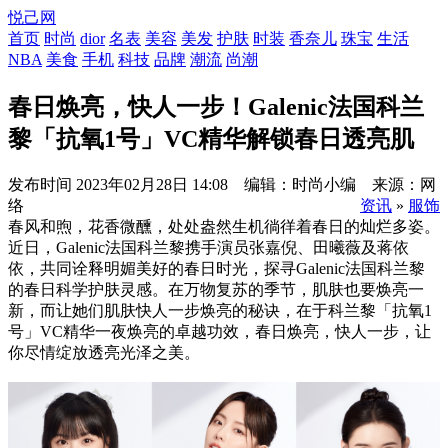
悦己网
首页
时尚
dior
名表
美容
美发
护肤
时装
香奈儿
珠宝
生活
NBA
美食
手机
科技
品牌
潮流
尚潮
春日焕亮，快人一步！Galenic法国科兰
黎「抗氧1号」VC精华解锁春日透亮肌
发布时间
2023年02月28日 14:08 编辑：时尚小编 来源：网
络
资讯
»
服饰
春风和煦，花香微醺，处处盎然生机徜徉着春日的灿烂多姿。
近日，Galenic法国科兰黎携手演员张嘉倪、田曦薇及蒋依
依，共同诠释明媚美好的春日时光，探寻Galenic法国科兰黎
的春日科学护肤灵感。在万物复苏的季节，肌肤也要焕亮一
新，而让她们肌肤快人一步焕亮的秘诀，在于科兰黎「抗氧1
号」VC精华一夜焕亮的卓越功效，春日焕亮，快人一步，让
你尽情绽放透亮光泽之美。