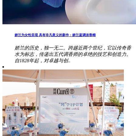
娇兰为女性呈现 具有非凡意义的新作：娇兰蓝调淡香精
娇兰的历史，独一无二。跨越近两个世纪，它以传奇香
水为标志，传递出五代调香师的卓绝的技艺和创造力。
自1828年起，对卓越与创..