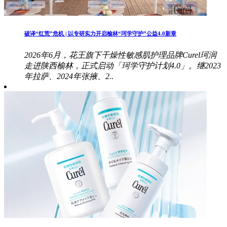
破译“红荒”危机 | 以专研实力开启榆林“珂学守护”公益4.0新章
2026年6月，花王旗下干燥性敏感肌护理品牌Curel珂润
走进陕西榆林，正式启动「珂学守护计划4.0」。继2023
年拉萨、2024年张掖、2..