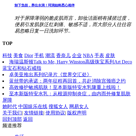
卸下负担，养出水润！珂润始终悉心相伴
对于屏障薄弱的脆皮肌而言，卸妆洁面稍有揉搓过度，
便易引发肌肤泛红刺痛、敏感不适，而大部分人往往容
易忽略日复一日洗卸环节..
TOP
科技
美食
Dior
手机
潮流
香奈儿
企业
NBA
手表
皮肤
海瑞温斯顿Talk to Me, Harry Winston高级珠宝系列Art Deco
蓝宝石和钻石戒指
卓美亚推出系列纪录片《世界交汇处》
蓝丝带的承诺：两年征程再回首，共赴消除宫颈癌之约
高效修护敏感肌肤！至本新版特安水乳隆重上线啦！
至本新版特安水乳：从根源抑制炎症，由内而外修复肌肤
屏障
她时代
中国娱乐在线
搜狐女人
网易女人
关于我们
|
友情链接
|
使用协议
|
版权声明
回到顶部
返回
频道推荐