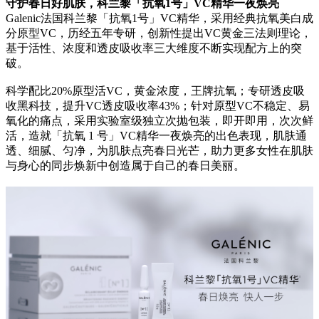
守护春日好肌肤，科兰黎「抗氧1号」VC精华一夜
焕
亮
Galenic法国科兰黎「抗氧1号」VC精华，采用经典抗氧美白成
分原型VC，历经五年专研，创新性提出VC黄金三法则理论，
基于活性、浓度和透皮吸收率三大维度不断实现配方上的突
破。
科学配比20%原型活VC，黄金浓度，王牌抗氧；专研透皮吸
收黑科技，提升VC透皮吸收率43%；针对原型VC不稳定、易
氧化的痛点，采用实验室级独立次抛包装，即开即用，次次鲜
活，造就「抗氧 1 号」VC精华一夜焕亮的出色表现，肌肤通
透、细腻、匀净，为肌肤点亮春日光芒，助力更多女性在肌肤
与身心的同步焕新中创造属于自己的春日美丽。