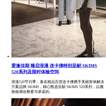
爱逢佳期 臻启浪漫 连卡佛特别呈献 SKIMS
520系列及限时体验空间
浪漫520节日季，著名精品百货连卡佛携手美丽形体解决
方案品牌 SKIMS，精心甄选呈献 SKIMS 520系列，以雅
致格调诠释爱与承诺的..