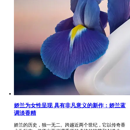
娇兰为女性呈现 具有非凡意义的新作：娇兰蓝
调淡香精
娇兰的历史，独一无二。跨越近两个世纪，它以传奇香