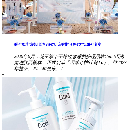
破译“红荒”危机 | 以专研实力开启榆林“珂学守护”公益4.0新章
2026年6月，花王旗下干燥性敏感肌护理品牌Curel珂润
走进陕西榆林，正式启动「珂学守护计划4.0」。继2023
年拉萨、2024年张掖、2..