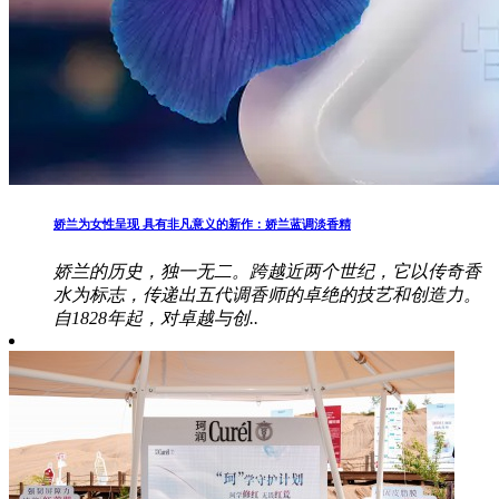
娇兰为女性呈现 具有非凡意义的新作：娇兰蓝调淡香精
娇兰的历史，独一无二。跨越近两个世纪，它以传奇香
水为标志，传递出五代调香师的卓绝的技艺和创造力。
自1828年起，对卓越与创..