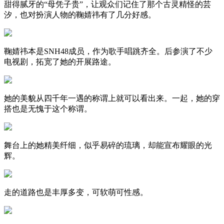
甜得腻牙的“母凭子贵”，让观众们记住了那个古灵精怪的芸
汐，也对扮演人物的鞠婧祎有了几分好感。
鞠婧祎本是SNH48成员，作为歌手唱跳齐全。后参演了不少
电视剧，拓宽了她的开展路途。
她的美貌从四千年一遇的称谓上就可以看出来。一起，她的穿
搭也是无愧于这个称谓。
舞台上的她精美纤细，似乎易碎的琉璃，却能宣布耀眼的光
辉。
走的道路也是丰厚多变，可软萌可性感。