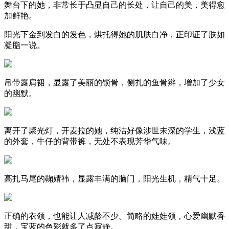
舞台下的她，非常长于凸显自己的长处，让自己的美，美得愈
加鲜艳。
阳光下金到发白的发色，烘托得她的肌肤白净，正印证了肤如
凝脂一说。
吊带露肩裙，显露了美丽的锁骨，侧扎的鱼骨辫，增加了少女
的幽默。
离开了聚光灯，开麦拉的她，纯洁好像涉世未深的学生，浅蓝
的外套，牛仔的背带裤，无处不表现芳华气味。
高扎马尾的鞠婧祎，显露丰满的脑门，阳光生机，精气十足。
正确的衣领，也能让人减龄不少。简略的娃娃领，心爱幽默香
甜，宝蓝的色彩就多了点寂静。