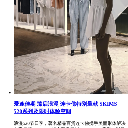
爱逢佳期 臻启浪漫 连卡佛特别呈献 SKIMS
520系列及限时体验空间
浪漫520节日季，著名精品百货连卡佛携手美丽形体解决