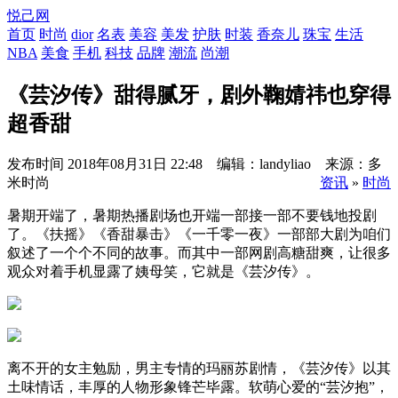
悦己网
首页
时尚
dior
名表
美容
美发
护肤
时装
香奈儿
珠宝
生活
NBA
美食
手机
科技
品牌
潮流
尚潮
《芸汐传》甜得腻牙，剧外鞠婧祎也穿得
超香甜
发布时间
2018年08月31日 22:48 编辑：landyliao 来源：多
米时尚
资讯
»
时尚
暑期开端了，暑期热播剧场也开端一部接一部不要钱地投剧
了。《扶摇》《香甜暴击》《一千零一夜》一部部大剧为咱们
叙述了一个个不同的故事。而其中一部网剧高糖甜爽，让很多
观众对着手机显露了姨母笑，它就是《芸汐传》。
离不开的女主勉励，男主专情的玛丽苏剧情，《芸汐传》以其
土味情话，丰厚的人物形象锋芒毕露。软萌心爱的“芸汐抱”，