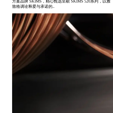
方案品牌 SKIMS，精心甄选呈献 SKIMS 520系列，以雅
致格调诠释爱与承诺的..