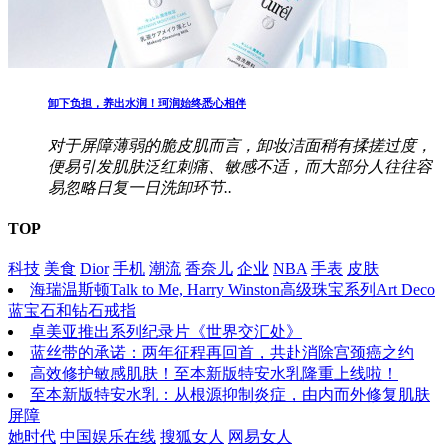
卸下负担，养出水润！珂润始终悉心相伴
对于屏障薄弱的脆皮肌而言，卸妆洁面稍有揉搓过度，
便易引发肌肤泛红刺痛、敏感不适，而大部分人往往容
易忽略日复一日洗卸环节..
TOP
科技
美食
Dior
手机
潮流
香奈儿
企业
NBA
手表
皮肤
海瑞温斯顿Talk to Me, Harry Winston高级珠宝系列Art Deco
蓝宝石和钻石戒指
卓美亚推出系列纪录片《世界交汇处》
蓝丝带的承诺：两年征程再回首，共赴消除宫颈癌之约
高效修护敏感肌肤！至本新版特安水乳隆重上线啦！
至本新版特安水乳：从根源抑制炎症，由内而外修复肌肤
屏障
她时代
中国娱乐在线
搜狐女人
网易女人