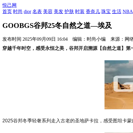
悦己网
首页
时尚
dior
名表
美容
美发
护肤
时装
香奈儿
珠宝
生活
NBA
GOOBGS谷邦25冬自然之道—埃及
发布时间
2025年09月09日 16:04 编辑：时尚小编 来源：网
穿越千年时空，感受永恒之美，谷邦开启溯源【自然之道】第
2025谷邦冬季轻奢系列走入古老的圣地萨卡拉，感受图坦卡