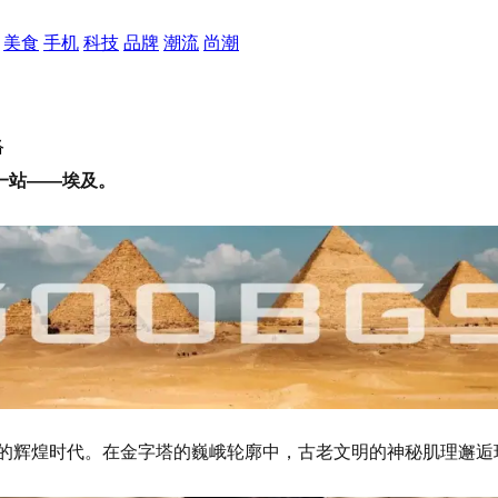
美食
手机
科技
品牌
潮流
尚潮
络
一站——埃及。
蒙的辉煌时代。在金字塔的巍峨轮廓中，古老文明的神秘肌理邂