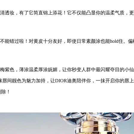
、清透妆，有了它简直锦上添花！它不仅能凸显你的温柔气质，
绝不能错过啦！对黄皮十分友好，即使日常素颜涂也能hold住。
的梅紫色，薄涂温柔厚涂妩媚，让你秒变人群中最闪耀夺目的小
唇间靓色为魅力加持，让DIOR迪奥陪伴你，一抹开启你的唇
删除！