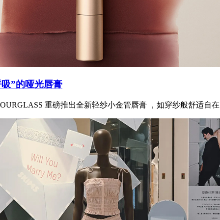
呼吸”的哑光唇膏
URGLASS 重磅推出全新轻纱小金管唇膏 ，如穿纱般舒适自在