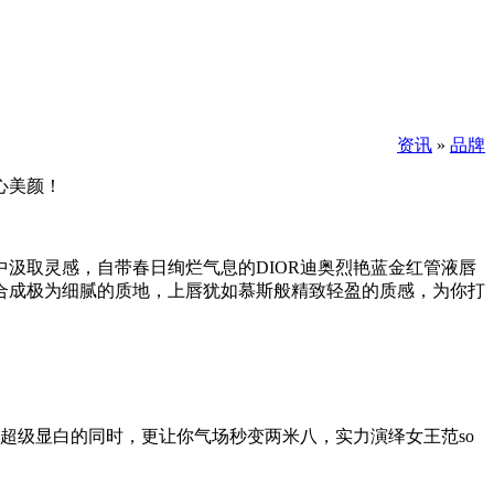
资讯
»
品牌
心美颜！
汲取灵感，自带春日绚烂气息的DIOR迪奥烈艳蓝金红管液唇
合成极为细腻的质地，上唇犹如慕斯般精致轻盈的质感，为你打
超级显白的同时，更让你气场秒变两米八，实力演绎女王范so