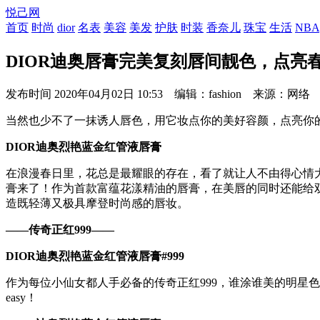
悦己网
首页
时尚
dior
名表
美容
美发
护肤
时装
香奈儿
珠宝
生活
NBA
DIOR迪奥唇膏完美复刻唇间靓色，点亮
发布时间
2020年04月02日 10:53 编辑：fashion 来源：网络
当然也少不了一抹诱人唇色，用它妆点你的美好容颜，点亮你的
DIOR迪奥烈艳蓝金红管液唇膏
在浪漫春日里，花总是最耀眼的存在，看了就让人不由得心情大
膏来了！作为首款富蕴花漾精油的唇膏，在美唇的同时还能给
造既轻薄又极具摩登时尚感的唇妆。
——传奇正红999——
DIOR迪奥烈艳蓝金红管液唇膏#999
作为每位小仙女都人手必备的传奇正红999，谁涂谁美的明星
easy！