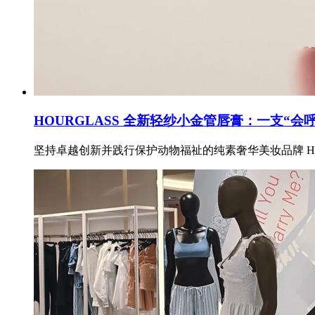
HOURGLASS 全新轻纱小金管唇膏：一支“会
坚持卓越创新并践行保护动物福祉的纯素奢华美妆品牌 HO