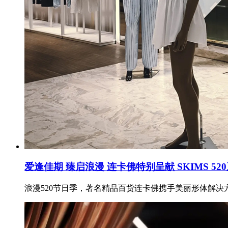
爱逢佳期 臻启浪漫 连卡佛特别呈献 SKIMS 5
浪漫520节日季，著名精品百货连卡佛携手美丽形体解决方案品