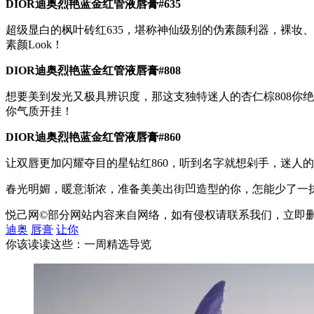
DIOR迪奥烈艳蓝金红管液唇膏#635
超级显白的枫叶砖红635，堪称神仙级别的伪素颜利器，裸妆
素颜Look！
DIOR迪奥烈艳蓝金红管液唇膏#808
想要美到发光又极具辨识度，那这支独特迷人的杏仁棕808你
你气质开挂！
DIOR迪奥烈艳蓝金红管液唇膏#860
让双唇更加闪耀夺目的星钻红860，听到名字就想剁手，迷人
春光明媚，暖意渐浓，准备美美出街凹造型的你，怎能少了一抹
悦己网©部分网站内容来自网络，如有侵权请联系我们，立即
迪奥
唇膏
让你
你该读读这些：一周精选导览