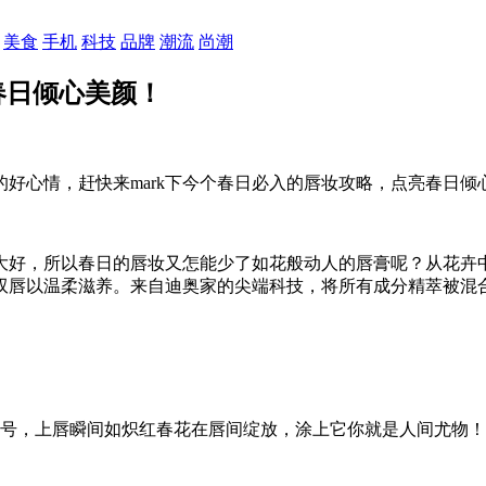
美食
手机
科技
品牌
潮流
尚潮
春日倾心美颜！
好心情，赶快来mark下今个春日必入的唇妆攻略，点亮春日倾
好，所以春日的唇妆又怎能少了如花般动人的唇膏呢？从花卉中
双唇以温柔滋养。来自迪奥家的尖端科技，将所有成分精萃被混
色号，上唇瞬间如炽红春花在唇间绽放，涂上它你就是人间尤物！