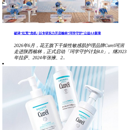
破译“红荒”危机 | 以专研实力开启榆林“珂学守护”公益4.0新章
2026年6月，花王旗下干燥性敏感肌护理品牌Curel珂润
走进陕西榆林，正式启动「珂学守护计划4.0」。继2023
年拉萨、2024年张掖、2..