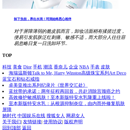
卸下负担，养出水润！珂润始终悉心相伴
对于屏障薄弱的脆皮肌而言，卸妆洁面稍有揉搓过度，
便易引发肌肤泛红刺痛、敏感不适，而大部分人往往容
易忽略日复一日洗卸环节..
TOP
科技
美食
Dior
手机
潮流
香奈儿
企业
NBA
手表
皮肤
海瑞温斯顿Talk to Me, Harry Winston高级珠宝系列Art Deco
蓝宝石和钻石戒指
卓美亚推出系列纪录片《世界交汇处》
蓝丝带的承诺：两年征程再回首，共赴消除宫颈癌之约
高效修护敏感肌肤！至本新版特安水乳隆重上线啦！
至本新版特安水乳：从根源抑制炎症，由内而外修复肌肤
屏障
她时代
中国娱乐在线
搜狐女人
网易女人
关于我们
|
友情链接
|
使用协议
|
版权声明
回到顶部
返回