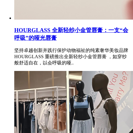
HOURGLASS 全新轻纱小金管唇膏：一支“会
呼吸”的哑光唇膏
坚持卓越创新并践行保护动物福祉的纯素奢华美妆品牌
HOURGLASS 重磅推出全新轻纱小金管唇膏 ，如穿纱
般舒适自在，以会呼吸的哑..