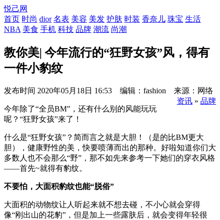
悦己网
首页
时尚
dior
名表
美容
美发
护肤
时装
香奈儿
珠宝
生活
NBA
美食
手机
科技
品牌
潮流
尚潮
教你美| 今年流行的“狂野女孩”风，得有
一件小豹纹
发布时间
2020年05月18日 16:53 编辑：fashion 来源：网络
资讯
»
品牌
今年除了“全员BM”，还有什么别的风能玩玩
呢？“狂野女孩”来了！
什么是“狂野女孩”？简而言之就是大胆！（是的比BM更大
胆），健康野性的美，快要喷薄而出的那种。好啦知道你们大
多数人也不会那么“野”，那不如先来参考一下她们的穿衣风格
——首先~就得有豹纹。
不要怕，大面积豹纹也能“脱俗”
大面积的动物纹让人听起来就不想去碰，不小心就会穿得
像“刚出山的花豹”，但是加上一些露肤后，就会变得年轻很