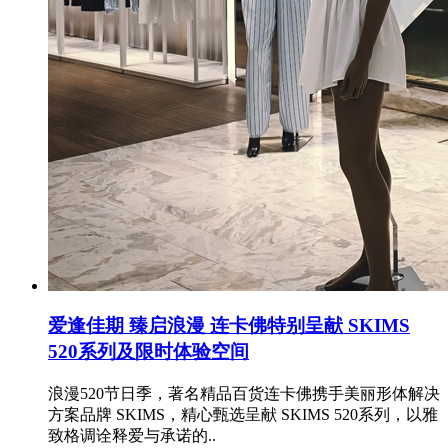
爱逢佳期 臻启浪漫 连卡佛特别呈献 SKIMS
520系列及限时体验空间
浪漫520节日季，著名精品百货连卡佛携手美丽形体解决
方案品牌 SKIMS，精心甄选呈献 SKIMS 520系列，以雅
致格调诠释爱与承诺的..