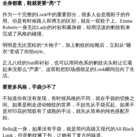
全身都素，鞋就更要“亮”了
作为一个完整的Look中的重要部分，很多人会忽视鞋子的作
用。但是有时候路人和博主的区别，就在一双鞋子上。Emma
Roberts一身无比Lady的衬衫和裹身裙，却用活泼的豹纹鞋来
完成了风格的碰撞。
明明是无比宽松的“大袍子”，加上豹纹的短靴后，立刻从“睡
衣”变成了街拍style。
正儿八经的Suit和衬衫，也可以用同色系的豹纹尖头鞋让它看
起来没那么“严肃”。这双鞋把职场感很足的Look瞬间拉向了生
活。
要更多风格，手袋少不了
不知道你有没有发现，有时候风格的不同，就在手袋的切换之
间。如果是刚走进动物纹的世界，不妨先从手袋买起。如果不
是对印花的驾驭有了成熟的手法，就先从简单的纯色搭配开
始。
Bella这一身，如果没有手袋，就是简约高级又现代的All Black
Look，但是豹纹腋下包，让她有了复古的味道。