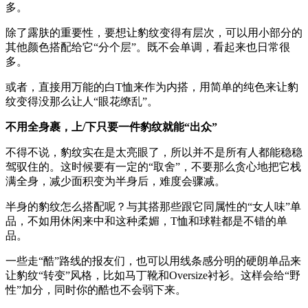
多。
除了露肤的重要性，要想让豹纹变得有层次，可以用小部分的
其他颜色搭配给它“分个层”。既不会单调，看起来也日常很
多。
或者，直接用万能的白T恤来作为内搭，用简单的纯色来让豹
纹变得没那么让人“眼花缭乱”。
不用全身裹，上/下只要一件豹纹就能“出众”
不得不说，豹纹实在是太亮眼了，所以并不是所有人都能稳稳
驾驭住的。这时候要有一定的“取舍”，不要那么贪心地把它栈
满全身，减少面积变为半身后，难度会骤减。
半身的豹纹怎么搭配呢？与其搭那些跟它同属性的“女人味”单
品，不如用休闲来中和这种柔媚，T恤和球鞋都是不错的单
品。
一些走“酷”路线的报友们，也可以用线条感分明的硬朗单品来
让豹纹“转变”风格，比如马丁靴和Oversize衬衫。这样会给“野
性”加分，同时你的酷也不会弱下来。