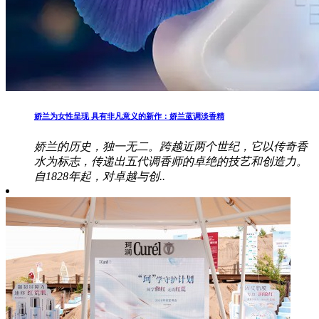
娇兰为女性呈现 具有非凡意义的新作：娇兰蓝调淡香精
娇兰的历史，独一无二。跨越近两个世纪，它以传奇香
水为标志，传递出五代调香师的卓绝的技艺和创造力。
自1828年起，对卓越与创..