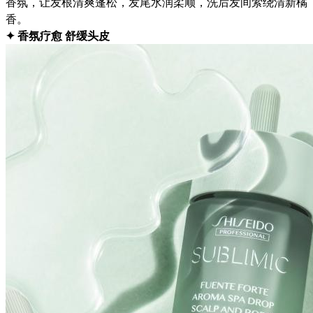
香氛，让发根清爽蓬松，发尾水润柔顺，洗后发间萦绕清新橘
香。
✦ 香氛疗愈 舒缓头皮