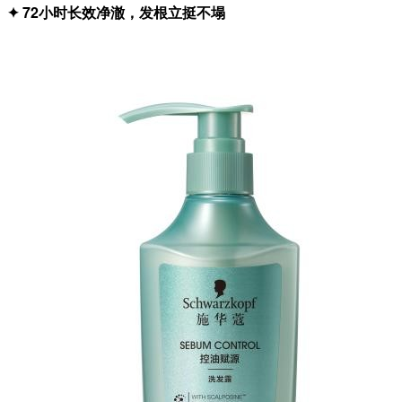
✦ 72小时长效净澈，发根立挺不塌