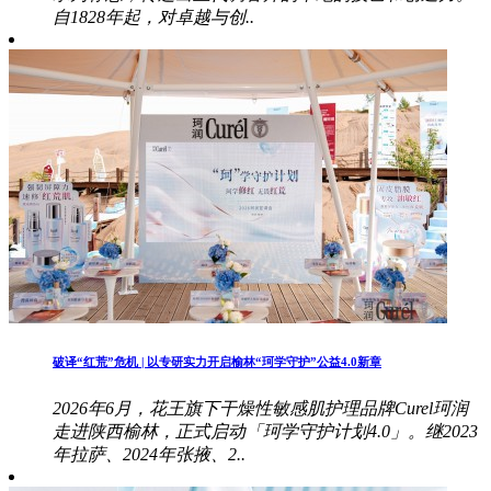
自1828年起，对卓越与创..
破译“红荒”危机 | 以专研实力开启榆林“珂学守护”公益4.0新章
2026年6月，花王旗下干燥性敏感肌护理品牌Curel珂润
走进陕西榆林，正式启动「珂学守护计划4.0」。继2023
年拉萨、2024年张掖、2..