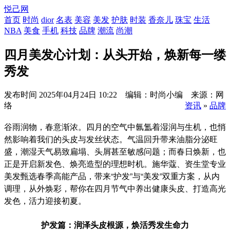
悦己网
首页
时尚
dior
名表
美容
美发
护肤
时装
香奈儿
珠宝
生活
NBA
美食
手机
科技
品牌
潮流
尚潮
四月美发心计划：从头开始，焕新每一缕
秀发
发布时间
2025年04月24日 10:22 编辑：时尚小编 来源：网
络
资讯
»
品牌
谷雨润物，春意渐浓。四月的空气中氤氲着湿润与生机，也悄
然影响着我们的头皮与发丝状态。气温回升带来油脂分泌旺
盛，潮湿天气易致扁塌、头屑甚至敏感问题；而春日焕新，也
正是开启新发色、焕亮造型的理想时机。施华蔻、资生堂专业
美发甄选春季高能产品，带来“护发”与“美发”双重方案，从内
调理，从外焕彩，帮你在四月节气中养出健康头皮、打造高光
发色，活力迎接初夏。
护发篇：润泽头皮根源，焕活秀发生命力