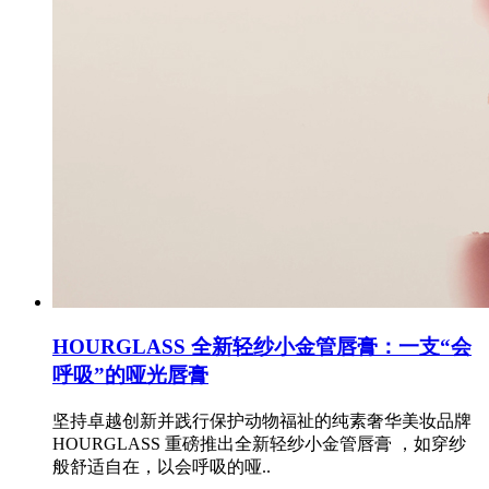
HOURGLASS 全新轻纱小金管唇膏：一支“会
呼吸”的哑光唇膏
坚持卓越创新并践行保护动物福祉的纯素奢华美妆品牌
HOURGLASS 重磅推出全新轻纱小金管唇膏 ，如穿纱
般舒适自在，以会呼吸的哑..