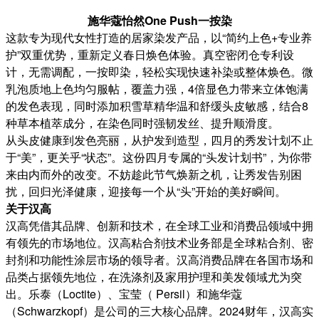
施华蔻怡然One Push一按染
这款专为现代女性打造的居家染发产品，以“简约上色+专业养
护”双重优势，重新定义春日焕色体验。真空密闭仓专利设
计，无需调配，一按即染，轻松实现快速补染或整体焕色。微
乳泡质地上色均匀服帖，覆盖力强，4倍显色力带来立体饱满
的发色表现，同时添加积雪草精华温和舒缓头皮敏感，结合8
种草本植萃成分，在染色同时强韧发丝、提升顺滑度。
从头皮健康到发色亮丽，从护发到造型，四月的秀发计划不止
于“美”，更关乎“状态”。这份四月专属的“头发计划书”，为你带
来由内而外的改变。不妨趁此节气焕新之机，让秀发告别困
扰，回归光泽健康，迎接每一个从“头”开始的美好瞬间。
关于汉高
汉高凭借其品牌、创新和技术，在全球工业和消费品领域中拥
有领先的市场地位。汉高粘合剂技术业务部是全球粘合剂、密
封剂和功能性涂层市场的领导者。汉高消费品牌在各国市场和
品类占据领先地位，在洗涤剂及家用护理和美发领域尤为突
出。乐泰（Loctite）、宝莹（ Persil）和施华蔻
（Schwarzkopf）是公司的三大核心品牌。2024财年，汉高实