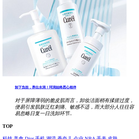
卸下负担，养出水润！珂润始终悉心相伴
对于屏障薄弱的脆皮肌而言，卸妆洁面稍有揉搓过度，
便易引发肌肤泛红刺痛、敏感不适，而大部分人往往容
易忽略日复一日洗卸环节..
TOP
科技
美食
Dior
手机
潮流
香奈儿
企业
NBA
手表
皮肤