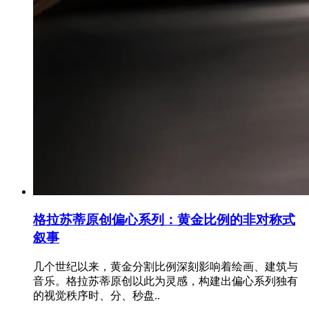
格拉苏蒂原创偏心系列：黄金比例的非对称式
叙事
几个世纪以来，黄金分割比例深刻影响着绘画、建筑与
音乐。格拉苏蒂原创以此为灵感，构建出偏心系列独有
的视觉秩序时、分、秒盘..