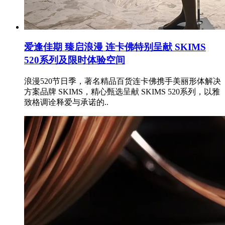
爱逢佳期 臻启浪漫 连卡佛特别呈献 SKIMS
520系列及限时体验空间
浪漫520节日季，著名精品百货连卡佛携手美丽形体解决
方案品牌 SKIMS，精心甄选呈献 SKIMS 520系列，以雅
致格调诠释爱与承诺的..