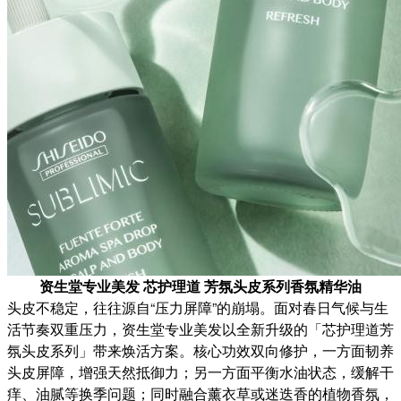
资生堂专业美发 芯护理道 芳氛头皮系列香氛精华油
头皮不稳定，往往源自“压力屏障”的崩塌。面对春日气候与生
活节奏双重压力，资生堂专业美发以全新升级的「芯护理道芳
氛头皮系列」带来焕活方案。核心功效双向修护，一方面韧养
头皮屏障，增强天然抵御力；另一方面平衡水油状态，缓解干
痒、油腻等换季问题；同时融合薰衣草或迷迭香的植物香氛，