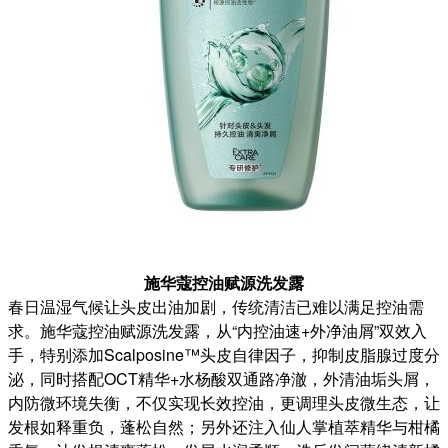
施华蔻控油赋源洗发露
春日温湿气候让头皮出油加剧，传统清洁已难以满足控油需
求。施华蔻控油赋源洗发露，从“内控油速+外净油屑”双效入
手，特别添加Scalposine™头皮自律因子，抑制皮脂腺过度分
泌，同时搭配OCT精华+水杨酸双通路净澈，外清油垢头屑，
内防微环境失衡，不仅实现长效控油，更调理头皮微生态，让
发根如释重负，蓬松自然；另外还注入仙人掌植萃精华与柑橘