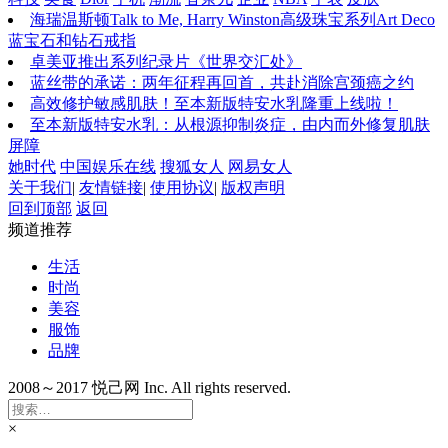
海瑞温斯顿Talk to Me, Harry Winston高级珠宝系列Art Deco
蓝宝石和钻石戒指
卓美亚推出系列纪录片《世界交汇处》
蓝丝带的承诺：两年征程再回首，共赴消除宫颈癌之约
高效修护敏感肌肤！至本新版特安水乳隆重上线啦！
至本新版特安水乳：从根源抑制炎症，由内而外修复肌肤
屏障
她时代
中国娱乐在线
搜狐女人
网易女人
关于我们
|
友情链接
|
使用协议
|
版权声明
回到顶部
返回
频道推荐
生活
时尚
美容
服饰
品牌
2008～2017 悦己网 Inc. All rights reserved.
×