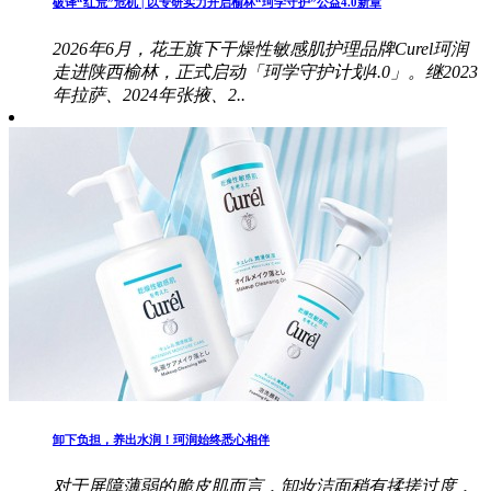
破译“红荒”危机 | 以专研实力开启榆林“珂学守护”公益4.0新章
2026年6月，花王旗下干燥性敏感肌护理品牌Curel珂润
走进陕西榆林，正式启动「珂学守护计划4.0」。继2023
年拉萨、2024年张掖、2..
卸下负担，养出水润！珂润始终悉心相伴
对于屏障薄弱的脆皮肌而言，卸妆洁面稍有揉搓过度，