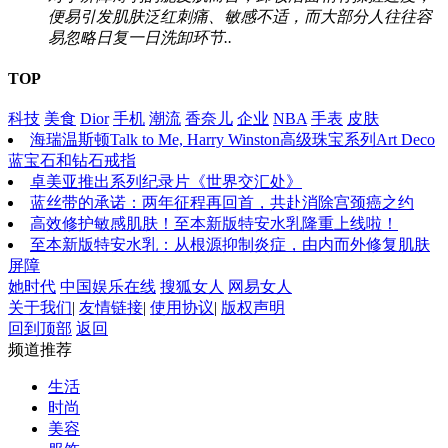
便易引发肌肤泛红刺痛、敏感不适，而大部分人往往容
易忽略日复一日洗卸环节..
TOP
科技
美食
Dior
手机
潮流
香奈儿
企业
NBA
手表
皮肤
海瑞温斯顿Talk to Me, Harry Winston高级珠宝系列Art Deco
蓝宝石和钻石戒指
卓美亚推出系列纪录片《世界交汇处》
蓝丝带的承诺：两年征程再回首，共赴消除宫颈癌之约
高效修护敏感肌肤！至本新版特安水乳隆重上线啦！
至本新版特安水乳：从根源抑制炎症，由内而外修复肌肤
屏障
她时代
中国娱乐在线
搜狐女人
网易女人
关于我们
|
友情链接
|
使用协议
|
版权声明
回到顶部
返回
频道推荐
生活
时尚
美容