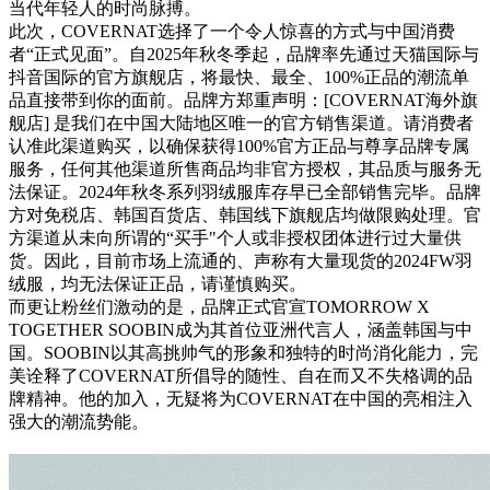
当代年轻人的时尚脉搏。
此次，COVERNAT选择了一个令人惊喜的方式与中国消费
者“正式见面”。自2025年秋冬季起，品牌率先通过天猫国际与
抖音国际的官方旗舰店，将最快、最全、100%正品的潮流单
品直接带到你的面前。品牌方郑重声明：[COVERNAT海外旗
舰店] 是我们在中国大陆地区唯一的官方销售渠道。请消费者
认准此渠道购买，以确保获得100%官方正品与尊享品牌专属
服务，任何其他渠道所售商品均非官方授权，其品质与服务无
法保证。2024年秋冬系列羽绒服库存早已全部销售完毕。品牌
方对免税店、韩国百货店、韩国线下旗舰店均做限购处理。官
方渠道从未向所谓的“买手"个人或非授权团体进行过大量供
货。因此，目前市场上流通的、声称有大量现货的2024FW羽
绒服，均无法保证正品，请谨慎购买。
而更让粉丝们激动的是，品牌正式官宣TOMORROW X
TOGETHER SOOBIN成为其首位亚洲代言人，涵盖韩国与中
国。SOOBIN以其高挑帅气的形象和独特的时尚消化能力，完
美诠释了COVERNAT所倡导的随性、自在而又不失格调的品
牌精神。他的加入，无疑将为COVERNAT在中国的亮相注入
强大的潮流势能。