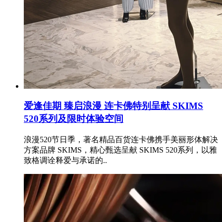
爱逢佳期 臻启浪漫 连卡佛特别呈献 SKIMS
520系列及限时体验空间
浪漫520节日季，著名精品百货连卡佛携手美丽形体解决
方案品牌 SKIMS，精心甄选呈献 SKIMS 520系列，以雅
致格调诠释爱与承诺的..