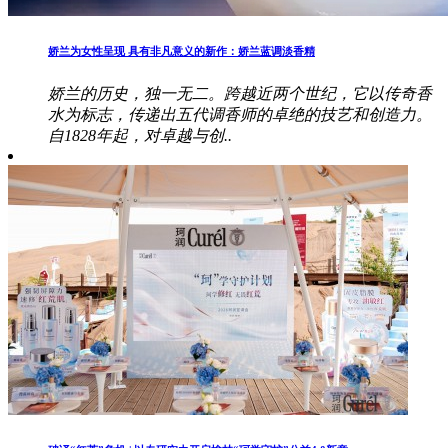
娇兰为女性呈现 具有非凡意义的新作：娇兰蓝调淡香精
娇兰的历史，独一无二。跨越近两个世纪，它以传奇香
水为标志，传递出五代调香师的卓绝的技艺和创造力。
自1828年起，对卓越与创..