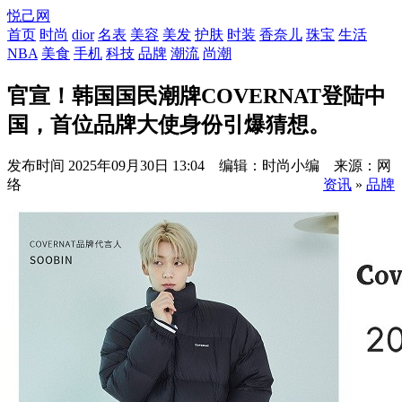
悦己网
首页
时尚
dior
名表
美容
美发
护肤
时装
香奈儿
珠宝
生活
NBA
美食
手机
科技
品牌
潮流
尚潮
官宣！韩国国民潮牌COVERNAT登陆中
国，首位品牌大使身份引爆猜想。
发布时间
2025年09月30日 13:04 编辑：时尚小编 来源：网
络
资讯
»
品牌