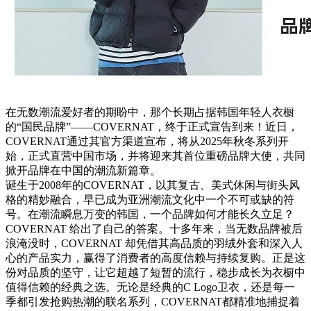
在无数潮流爱好者的期盼中，那个长期占据韩国年轻人衣橱
的“国民品牌”——COVERNAT，终于正式宣告到来！近日，
COVERNAT通过其官方渠道宣布，将从2025年秋冬系列开
始，正式直营中国市场，并将迎来其首位重磅品牌大使，共同
掀开品牌在中国的潮流新篇章。
诞生于2008年的COVERNAT，以其复古、美式休闲与街头风
格的精妙融合，早已成为亚洲潮流文化中一个不可或缺的符
号。在潮流瞬息万变的韩国，一个品牌如何才能长久立足？
COVERNAT 给出了自己的答案。十多年来，当无数品牌被后
浪淹没时，COVERNAT 却凭借其高品质的羽绒外套和深入人
心的产品实力，赢得了消费者的高度信赖与持续复购。正是这
份对品质的坚守，让它超越了短暂的流行，稳步成长为衣橱中
值得信赖的经典之选。无论是经典的C Logo卫衣，还是每一
季都引发抢购热潮的联名系列，COVERNAT都精准地捕捉着