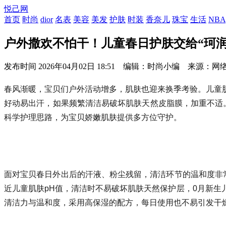
悦己网
首页
时尚
dior
名表
美容
美发
护肤
时装
香奈儿
珠宝
生活
NBA
户外撒欢不怕干！儿童春日护肤交给“珂润
发布时间
2026年04月02日 18:51 编辑：时尚小编 来源：网
春风渐暖，宝贝们户外活动增多，肌肤也迎来换季考验。儿童
好动易出汗，如果频繁清洁易破坏肌肤天然皮脂膜，加重不适
科学护理思路，为宝贝娇嫩肌肤提供多方位守护。
面对宝贝春日外出后的汗液、粉尘残留，清洁环节的温和度非
近儿童肌肤pH值，清洁时不易破坏肌肤天然保护层，0月新
清洁力与温和度，采用高保湿的配方，每日使用也不易引发干