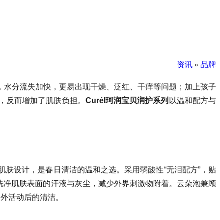
资讯
»
品牌
，水分流失加快，更易出现干燥、泛红、干痒等问题；加上孩子
，反而增加了肌肤负担。
Curél珂润宝贝润护系列
以温和配方与
肌肤设计，是春日清洁的温和之选。采用弱酸性“无泪配方”，贴
洗净肌肤表面的汗液与灰尘，减少外界刺激物附着。云朵泡兼顾
户外活动后的清洁。