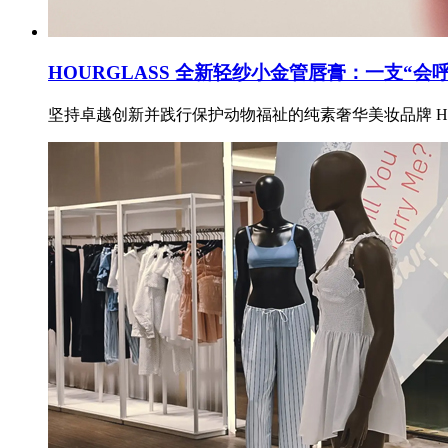
HOURGLASS 全新轻纱小金管唇膏：一支“会
坚持卓越创新并践行保护动物福祉的纯素奢华美妆品牌 HO