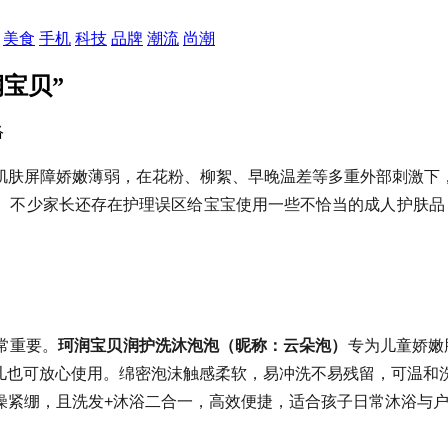
美食
手机
科技
品牌
潮流
尚潮
宝贝”
络
肌肤屏障娇嫩薄弱，在花粉、柳絮、早晚温差等多重外部刺激下
。不少家长还存在护理误区给宝宝使用一些不恰当的成人护肤品
常重要。
珂润宝贝润护洗沐泡泡（昵称：云朵泡）
专为儿童娇嫩
生儿也可放心使用。绵密泡沫触感柔软，易冲洗不易残留，可温和
燥紧绷，且洗发+沐浴二合一，高效便捷，适合孩子日常沐浴与