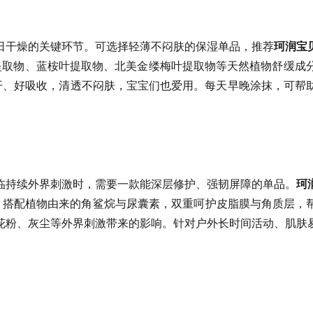
日干燥的关键环节。可选择轻薄不闷肤的保湿单品，推荐
珂润宝
提取物、蓝桉叶提取物、北美金缕梅叶提取物等天然植物舒缓成
推开、好吸收，清透不闷肤，宝宝们也爱用。每天早晚涂抹，可帮
临持续外界刺激时，需要一款能深层修护、强韧屏障的单品。
珂
，搭配植物由来的角鲨烷与尿囊素，双重呵护皮脂膜与角质层，帮
花粉、灰尘等外界刺激带来的影响。针对户外长时间活动、肌肤