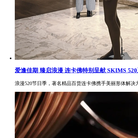
爱逢佳期 臻启浪漫 连卡佛特别呈献 SKIMS 5
浪漫520节日季，著名精品百货连卡佛携手美丽形体解决方案品