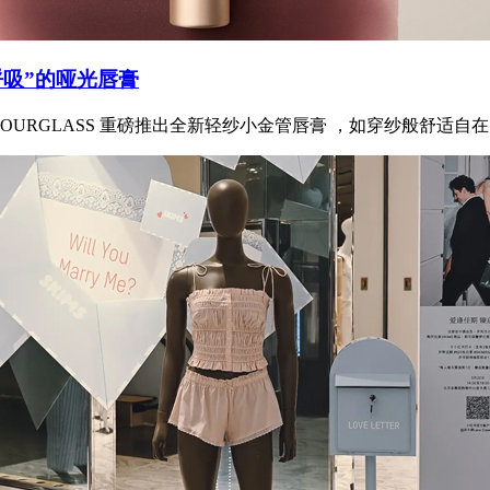
呼吸”的哑光唇膏
URGLASS 重磅推出全新轻纱小金管唇膏 ，如穿纱般舒适自在