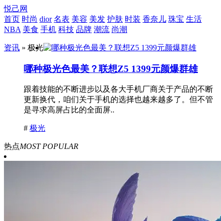
悦己网
首页
时尚
dior
名表
美容
美发
护肤
时装
香奈儿
珠宝
生活
NBA
美食
手机
科技
品牌
潮流
尚潮
资讯
» 极光
哪种极光色最美？联想Z5 1399元颜爆群雄
跟着技能的不断进步以及各大手机厂商关于产品的不断
更新换代，咱们关于手机的选择也越来越多了。但不管
是寻求高屏占比的全面屏..
#
极光
热点
MOST POPULAR