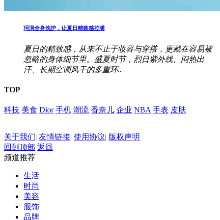
珂润全身洗护，让夏日精致感拉满
夏日的精致感，从来不止于妆容与穿搭，更藏在容易被
忽略的身体细节里。盛夏时节，烈日紫外线、闷热出
汗、长期空调风干的多重环..
TOP
科技
美食
Dior
手机
潮流
香奈儿
企业
NBA
手表
皮肤
关于我们
|
友情链接
|
使用协议
|
版权声明
回到顶部
返回
频道推荐
生活
时尚
美容
服饰
品牌