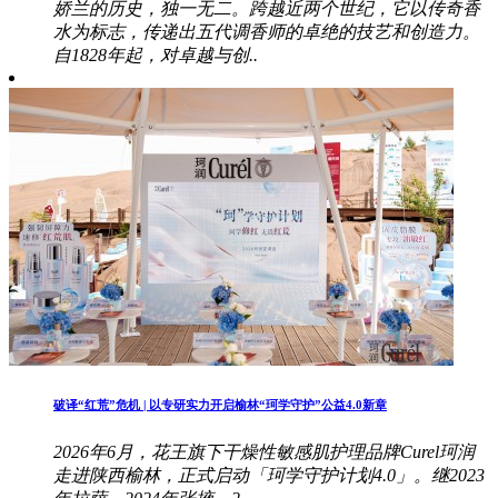
娇兰的历史，独一无二。跨越近两个世纪，它以传奇香
水为标志，传递出五代调香师的卓绝的技艺和创造力。
自1828年起，对卓越与创..
破译“红荒”危机 | 以专研实力开启榆林“珂学守护”公益4.0新章
2026年6月，花王旗下干燥性敏感肌护理品牌Curel珂润
走进陕西榆林，正式启动「珂学守护计划4.0」。继2023