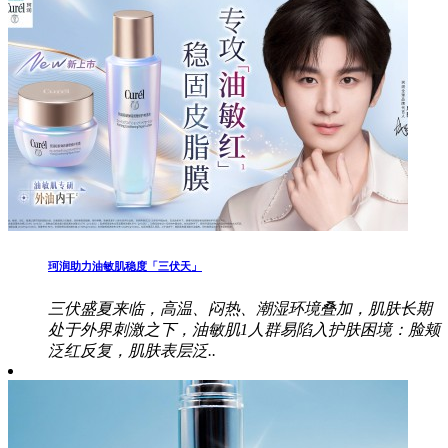
珂润助力油敏肌稳度「三伏天」
三伏盛夏来临，高温、闷热、潮湿环境叠加，肌肤长期
处于外界刺激之下，油敏肌1人群易陷入护肤困境：脸颊
泛红反复，肌肤表层泛..