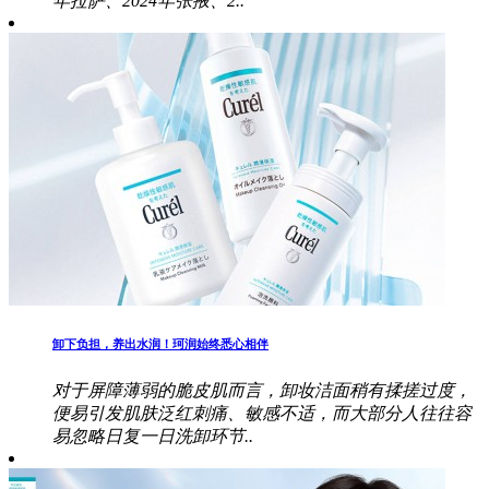
年拉萨、2024年张掖、2..
卸下负担，养出水润！珂润始终悉心相伴
对于屏障薄弱的脆皮肌而言，卸妆洁面稍有揉搓过度，
便易引发肌肤泛红刺痛、敏感不适，而大部分人往往容
易忽略日复一日洗卸环节..