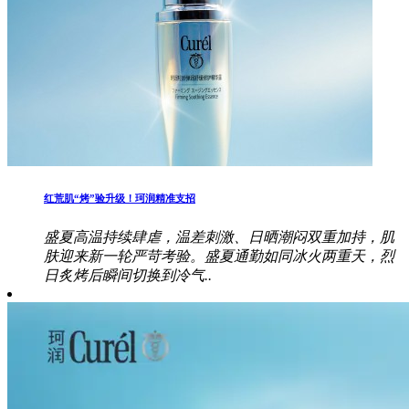
红荒肌“烤”验升级！珂润精准支招
盛夏高温持续肆虐，温差刺激、日晒潮闷双重加持，肌
肤迎来新一轮严苛考验。盛夏通勤如同冰火两重天，烈
日炙烤后瞬间切换到冷气..