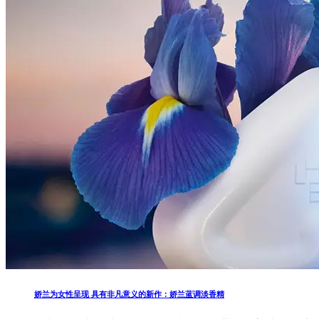
娇兰为女性呈现 具有非凡意义的新作：娇兰蓝调淡香精