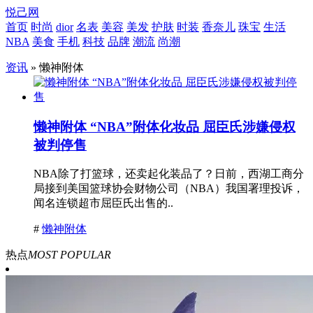
悦己网
首页
时尚
dior
名表
美容
美发
护肤
时装
香奈儿
珠宝
生活
NBA
美食
手机
科技
品牌
潮流
尚潮
资讯
» 懒神附体
懒神附体 “NBA”附体化妆品 屈臣氏涉嫌侵权
被判停售
NBA除了打篮球，还卖起化装品了？日前，西湖工商分
局接到美国篮球协会财物公司（NBA）我国署理投诉，
闻名连锁超市屈臣氏出售的..
#
懒神附体
热点
MOST POPULAR