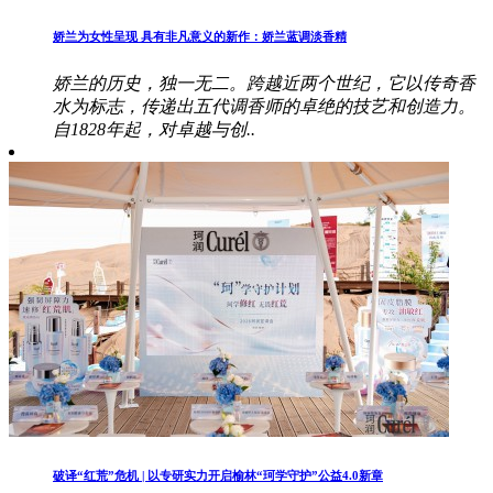
娇兰为女性呈现 具有非凡意义的新作：娇兰蓝调淡香精
娇兰的历史，独一无二。跨越近两个世纪，它以传奇香
水为标志，传递出五代调香师的卓绝的技艺和创造力。
自1828年起，对卓越与创..
破译“红荒”危机 | 以专研实力开启榆林“珂学守护”公益4.0新章