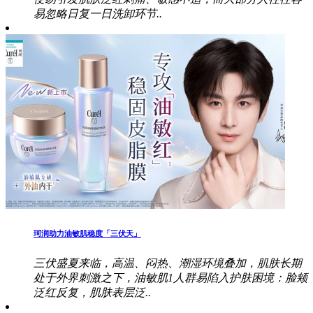
易忽略日复一日洗卸环节..
珂润助力油敏肌稳度「三伏天」
三伏盛夏来临，高温、闷热、潮湿环境叠加，肌肤长期
处于外界刺激之下，油敏肌1人群易陷入护肤困境：脸颊
泛红反复，肌肤表层泛..