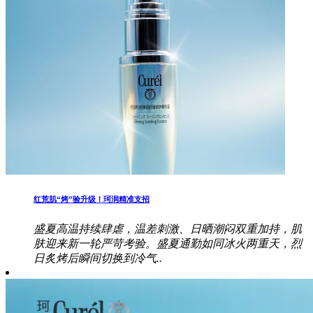
红荒肌“烤”验升级！珂润精准支招
盛夏高温持续肆虐，温差刺激、日晒潮闷双重加持，肌
肤迎来新一轮严苛考验。盛夏通勤如同冰火两重天，烈
日炙烤后瞬间切换到冷气..