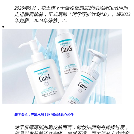
2026年6月，花王旗下干燥性敏感肌护理品牌Curel珂润
走进陕西榆林，正式启动「珂学守护计划4.0」。继2023
年拉萨、2024年张掖、2..
卸下负担，养出水润！珂润始终悉心相伴
对于屏障薄弱的脆皮肌而言，卸妆洁面稍有揉搓过度，
便易引发肌肤泛红刺痛、敏感不适，而大部分人往往容