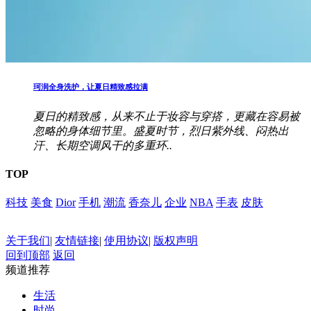
珂润全身洗护，让夏日精致感拉满
夏日的精致感，从来不止于妆容与穿搭，更藏在容易被
忽略的身体细节里。盛夏时节，烈日紫外线、闷热出
汗、长期空调风干的多重环..
TOP
科技
美食
Dior
手机
潮流
香奈儿
企业
NBA
手表
皮肤
关于我们
|
友情链接
|
使用协议
|
版权声明
回到顶部
返回
频道推荐
生活
时尚