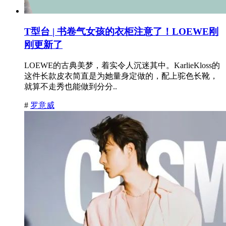
T型台 | 书卷气女孩的衣柜注意了！LOEWE刚
刚更新了
LOEWE的古典美梦，着实令人沉迷其中。KarlieKloss的
这件长款皮衣简直是为她量身定做的，配上驼色长靴，
就算不走秀也能做到分分..
#
罗意威