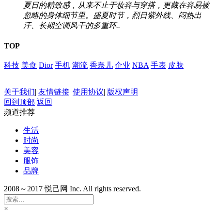
夏日的精致感，从来不止于妆容与穿搭，更藏在容易被
忽略的身体细节里。盛夏时节，烈日紫外线、闷热出
汗、长期空调风干的多重环..
TOP
科技
美食
Dior
手机
潮流
香奈儿
企业
NBA
手表
皮肤
关于我们
|
友情链接
|
使用协议
|
版权声明
回到顶部
返回
频道推荐
生活
时尚
美容
服饰
品牌
2008～2017 悦己网 Inc. All rights reserved.
×