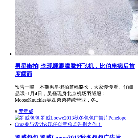
男星街拍| 李现睡眼朦胧赶飞机，比伯患病后首
度露面
预告一嘴，本期男星街拍篇幅略长，大家慢慢看、仔细
品哦~1月4日，吴磊现身北京机场羽绒服：
MooseKnuckles吴磊弟弟持续营业，冬..
#
罗意威
罗威包包 罗威Loewe2013秋冬包包广告片