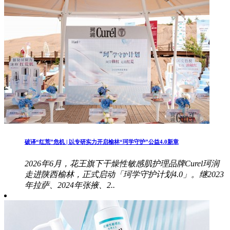
破译“红荒”危机 | 以专研实力开启榆林“珂学守护”公益4.0新章
2026年6月，花王旗下干燥性敏感肌护理品牌Curel珂润
走进陕西榆林，正式启动「珂学守护计划4.0」。继2023
年拉萨、2024年张掖、2..