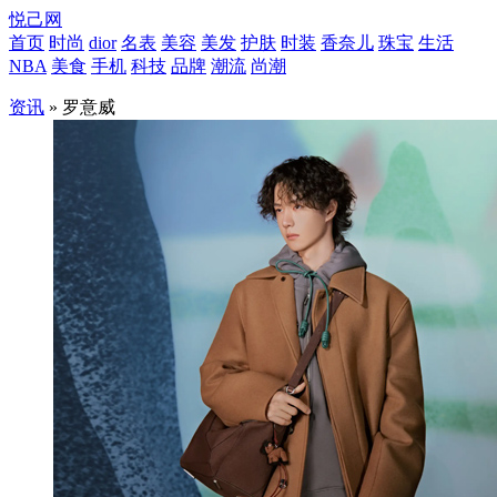
悦己网
首页
时尚
dior
名表
美容
美发
护肤
时装
香奈儿
珠宝
生活
NBA
美食
手机
科技
品牌
潮流
尚潮
资讯
» 罗意威