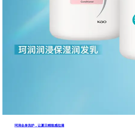
珂润全身洗护，让夏日精致感拉满