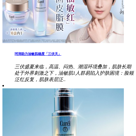
珂润助力油敏肌稳度「三伏天」
三伏盛夏来临，高温、闷热、潮湿环境叠加，肌肤长期
处于外界刺激之下，油敏肌1人群易陷入护肤困境：脸颊
泛红反复，肌肤表层泛..