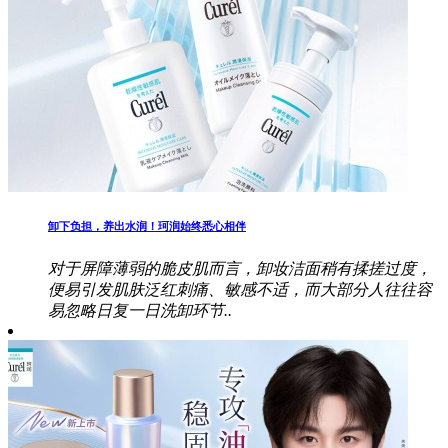
卸下负担，养出水润！珂润始终悉心相伴
对于屏障薄弱的脆皮肌而言，卸妆洁面稍有揉搓过度，
便易引发肌肤泛红刺痛、敏感不适，而大部分人往往容
易忽略日复一日洗卸环节..