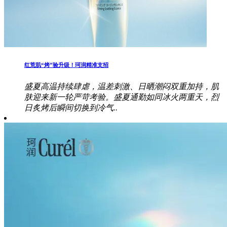
红荒肌“烤”验升级！珂润精准支招
盛夏高温持续肆虐，温差刺激、日晒潮闷双重加持，肌
肤迎来新一轮严苛考验。盛夏通勤如同冰火两重天，烈
日炙烤后瞬间切换到冷气..