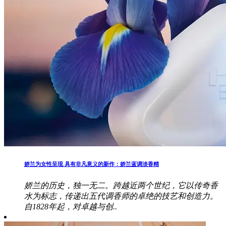
娇兰为女性呈现 具有非凡意义的新作：娇兰蓝调淡香精
娇兰的历史，独一无二。跨越近两个世纪，它以传奇香
水为标志，传递出五代调香师的卓绝的技艺和创造力。
自1828年起，对卓越与创..