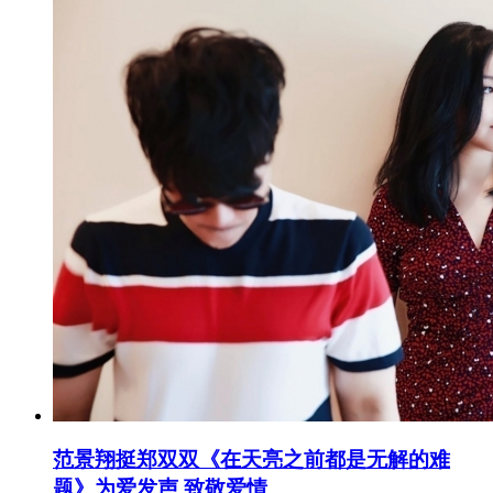
范景翔挺郑双双《在天亮之前都是无解的难
题》为爱发声 致敬爱情