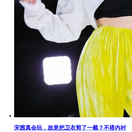
宋茜真会玩，故意把卫衣剪了一截？不搭内衬