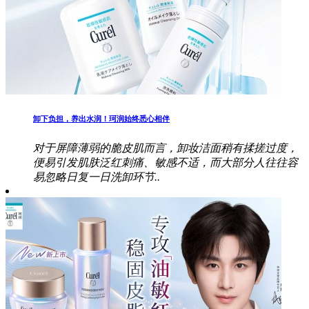
卸下负担，养出水润！珂润始终悉心相伴
对于屏障薄弱的脆皮肌而言，卸妆洁面稍有揉搓过度，
便易引发肌肤泛红刺痛、敏感不适，而大部分人往往容
易忽略日复一日洗卸环节..