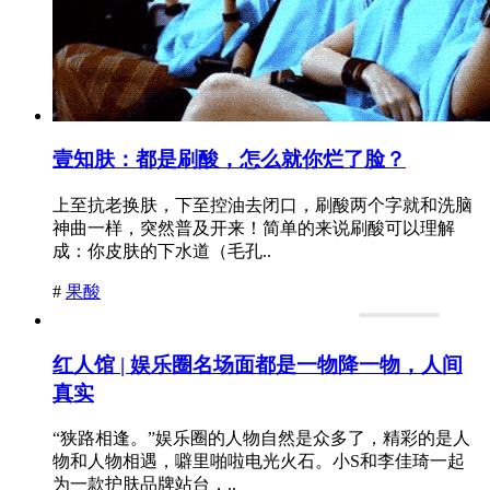
壹知肤：都是刷酸，怎么就你烂了脸？
上至抗老换肤，下至控油去闭口，刷酸两个字就和洗脑
神曲一样，突然普及开来！简单的来说刷酸可以理解
成：你皮肤的下水道（毛孔..
#
果酸
红人馆 | 娱乐圈名场面都是一物降一物，人间
真实
“狭路相逢。”娱乐圈的人物自然是众多了，精彩的是人
物和人物相遇，噼里啪啦电光火石。小S和李佳琦一起
为一款护肤品牌站台，..