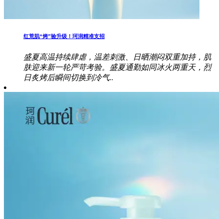
红荒肌“烤”验升级！珂润精准支招
盛夏高温持续肆虐，温差刺激、日晒潮闷双重加持，肌
肤迎来新一轮严苛考验。盛夏通勤如同冰火两重天，烈
日炙烤后瞬间切换到冷气..