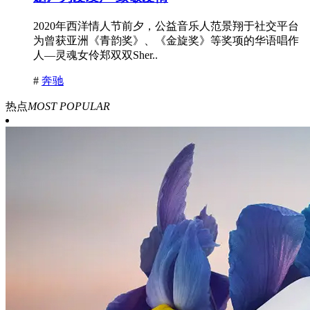
2020年西洋情人节前夕，公益音乐人范景翔于社交平台
为曾获亚洲《青韵奖》、《金旋奖》等奖项的华语唱作
人―灵魂女伶郑双双Sher..
#
奔驰
热点
MOST POPULAR