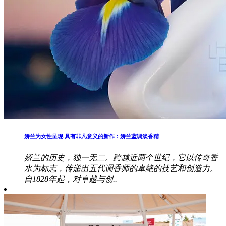
娇兰为女性呈现 具有非凡意义的新作：娇兰蓝调淡香精
娇兰的历史，独一无二。跨越近两个世纪，它以传奇香
水为标志，传递出五代调香师的卓绝的技艺和创造力。
自1828年起，对卓越与创..