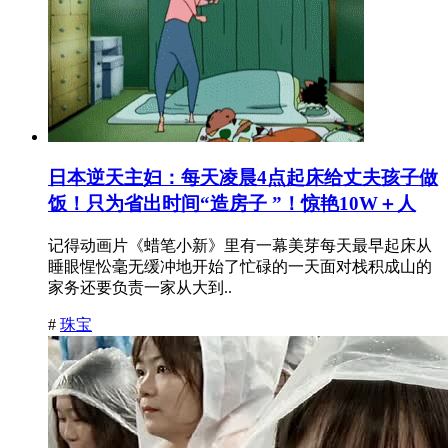
日本逆天主妇：每天凌晨4点起床给丈夫孩子做
饭！只为省出时间“造房子 ”！惊艳10W＋人
记得动画片《蜡笔小新》里有一幕美芽每天最早起床从
睡眼惺忪毫无缓冲地开始了忙碌的一天面对栈积成山的
家务还要负责一家从大到..
#
珠宝