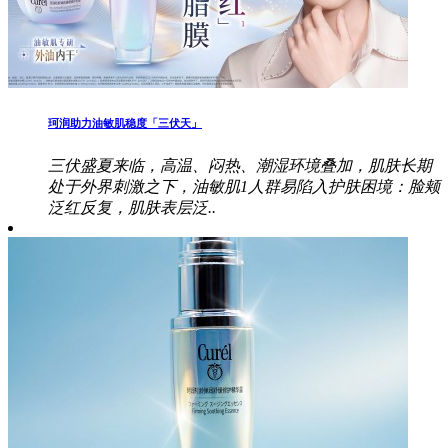
珂润助力油敏肌稳度「三伏天」
三伏盛夏来临，高温、闷热、潮湿环境叠加，肌肤长期
处于外界刺激之下，油敏肌1人群易陷入护肤困境：脸颊
泛红反复，肌肤表层泛..