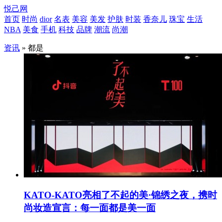
悦己网
首页
时尚
dior
名表
美容
美发
护肤
时装
香奈儿
珠宝
生活
NBA
美食
手机
科技
品牌
潮流
尚潮
资讯
» 都是
KATO-KATO亮相了不起的美·锦绣之夜，携时
尚妆造宣言：每一面都是美一面