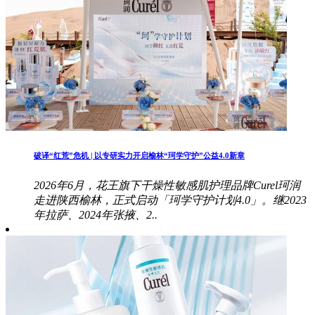
破译“红荒”危机 | 以专研实力开启榆林“珂学守护”公益4.0新章
2026年6月，花王旗下干燥性敏感肌护理品牌Curel珂润
走进陕西榆林，正式启动「珂学守护计划4.0」。继2023
年拉萨、2024年张掖、2..