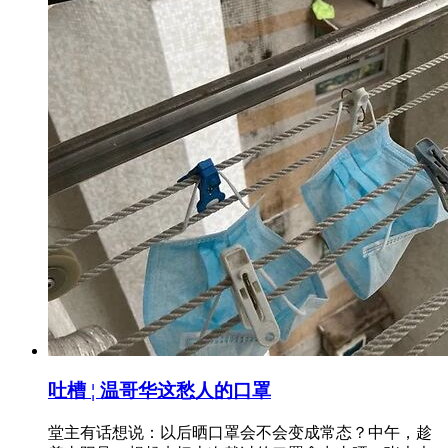
吐槽 ¦ 温哥华这愁人的口罩
堂主有话想说：以后晒口罩会不会变成常态？中午，趁