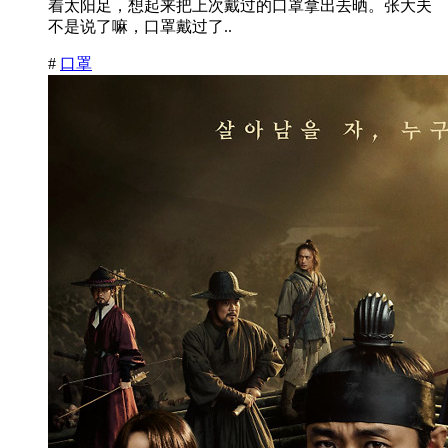
着太阳足，想起来把上次戴过的口罩拿出去晒。张大夫
不是说了嘛，口罩戴过了..
#
口罩