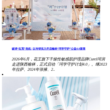
破译“红荒”危机 | 以专研实力开启榆林“珂学守护”公益4.0新章
2026年6月，花王旗下干燥性敏感肌护理品牌Curel珂润
走进陕西榆林，正式启动「珂学守护计划4.0」。继2023
年拉萨、2024年张掖、2..