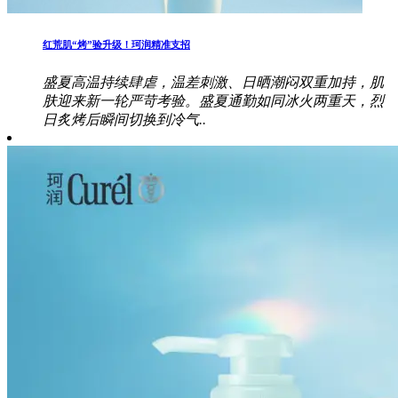
红荒肌“烤”验升级！珂润精准支招
盛夏高温持续肆虐，温差刺激、日晒潮闷双重加持，肌
肤迎来新一轮严苛考验。盛夏通勤如同冰火两重天，烈
日炙烤后瞬间切换到冷气..