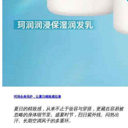
珂润全身洗护，让夏日精致感拉满
夏日的精致感，从来不止于妆容与穿搭，更藏在容易被
忽略的身体细节里。盛夏时节，烈日紫外线、闷热出
汗、长期空调风干的多重环..