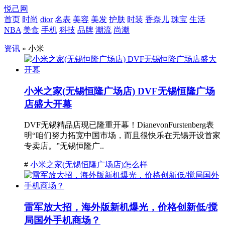
悦己网
首页
时尚
dior
名表
美容
美发
护肤
时装
香奈儿
珠宝
生活
NBA
美食
手机
科技
品牌
潮流
尚潮
资讯
» 小米
小米之家(无锡恒隆广场店) DVF无锡恒隆广场
店盛大开幕
DVF无锡精品店现已隆重开幕！DianevonFurstenberg表
明“咱们努力拓宽中国市场，而且很快乐在无锡开设首家
专卖店。”无锡恒隆广..
#
小米之家(无锡恒隆广场店)怎么样
雷军放大招，海外版新机爆光，价格创新低/搅
局国外手机商场？