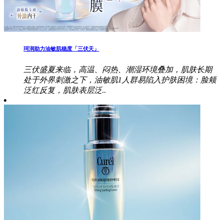
珂润助力油敏肌稳度「三伏天」
三伏盛夏来临，高温、闷热、潮湿环境叠加，肌肤长期
处于外界刺激之下，油敏肌1人群易陷入护肤困境：脸颊
泛红反复，肌肤表层泛..