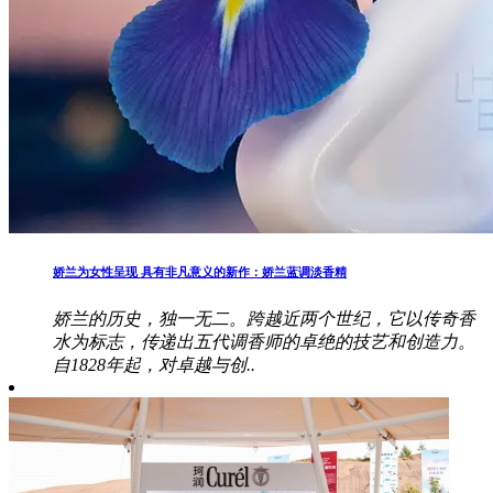
娇兰为女性呈现 具有非凡意义的新作：娇兰蓝调淡香精
娇兰的历史，独一无二。跨越近两个世纪，它以传奇香
水为标志，传递出五代调香师的卓绝的技艺和创造力。
自1828年起，对卓越与创..