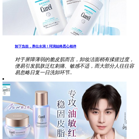
卸下负担，养出水润！珂润始终悉心相伴
对于屏障薄弱的脆皮肌而言，卸妆洁面稍有揉搓过度，
便易引发肌肤泛红刺痛、敏感不适，而大部分人往往容
易忽略日复一日洗卸环节..