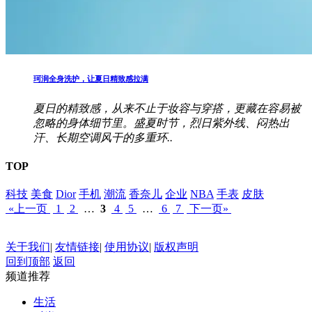
珂润全身洗护，让夏日精致感拉满
夏日的精致感，从来不止于妆容与穿搭，更藏在容易被
忽略的身体细节里。盛夏时节，烈日紫外线、闷热出
汗、长期空调风干的多重环..
TOP
科技
美食
Dior
手机
潮流
香奈儿
企业
NBA
手表
皮肤
«上一页
1
2
…
3
4
5
…
6
7
下一页»
关于我们
|
友情链接
|
使用协议
|
版权声明
回到顶部
返回
频道推荐
生活