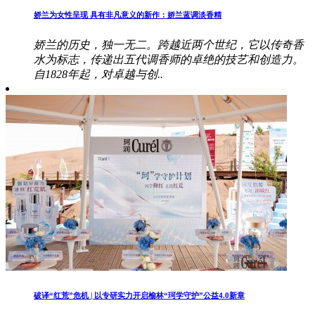
娇兰为女性呈现 具有非凡意义的新作：娇兰蓝调淡香精
娇兰的历史，独一无二。跨越近两个世纪，它以传奇香
水为标志，传递出五代调香师的卓绝的技艺和创造力。
自1828年起，对卓越与创..
破译“红荒”危机 | 以专研实力开启榆林“珂学守护”公益4.0新章