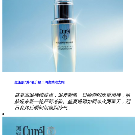
红荒肌“烤”验升级！珂润精准支招
盛夏高温持续肆虐，温差刺激、日晒潮闷双重加持，肌
肤迎来新一轮严苛考验。盛夏通勤如同冰火两重天，烈
日炙烤后瞬间切换到冷气..