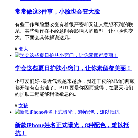
常常做这3件事，小脸也会变大脸
有些工作和脸型改变有着很严密却又让人意想不到的联
系。某些动作在不经意间会影响人的脸型，让小脸也变
大。下面会具体解说这几..
#
变大
学会这些夏日护肤小窍门，让你素颜都美丽！
小可爱们好~最近气候越来越热，就连干皮的MM们两颊
都开端有点出油了。BUT要是你因而觉得，在夏天咱们
的护肤工程能够稍做歇息的..
#
女孩
新款iPhone姓名正式曝光，8种配色，难以抵
抗！