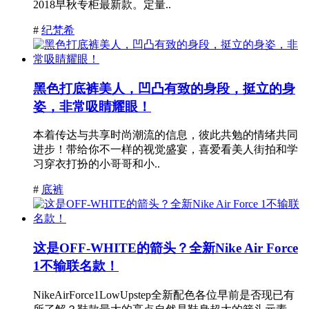
2018早秋专柜最新款。定量..
#
纪梵希
黑色打底裤美人，凹凸有致的身段，挺立的身
姿，非常吸睛耀眼！
本着传达与共享时尚潮流的信息，彼此共勉的情绪共同
进步！带给你不一样的视觉盛宴，喜爱看美人街拍和学
习穿衣打扮的小哥哥和小..
#
底裤
这是OFF-WHITE的箭头？全新Nike Air Force
1不输联名款！
NikeAirForce1LowUpstep全新配色各位早前是否现已有