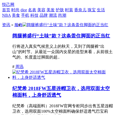
悦己网
首页
时尚
dior
名表
美容
美发
护肤
时装
香奈儿
珠宝
生活
NBA
美食
手机
科技
品牌
潮流
尚潮
资讯
»
服饰
阔腿裤盛行“土味”款？这条盖住脚面的正当红
行将进入真实气候意义上的秋天，又到了阔腿裤“出
山”的时节。从最近一众国内女星的造型来看，从前很土
气的、长度盖过脚面的超..
#
周迅
纪梵希 2018FW五星连帽卫衣，选用双面太空
棉面料，上身舒适透气
纪梵希（高端面料）2018FW官网专柜同步出售五星连帽
卫衣，选用双面100%太空棉面料确保舒适透气巴宝莉