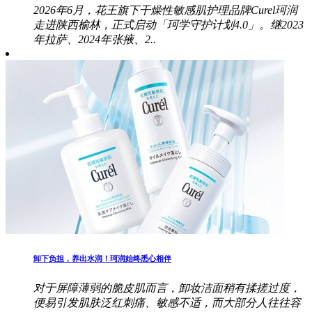
2026年6月，花王旗下干燥性敏感肌护理品牌Curel珂润
走进陕西榆林，正式启动「珂学守护计划4.0」。继2023
年拉萨、2024年张掖、2..
卸下负担，养出水润！珂润始终悉心相伴
对于屏障薄弱的脆皮肌而言，卸妆洁面稍有揉搓过度，
便易引发肌肤泛红刺痛、敏感不适，而大部分人往往容