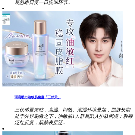
易忽略日复一日洗卸环节..
珂润助力油敏肌稳度「三伏天」
三伏盛夏来临，高温、闷热、潮湿环境叠加，肌肤长期
处于外界刺激之下，油敏肌1人群易陷入护肤困境：脸颊
泛红反复，肌肤表层泛..