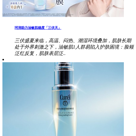
珂润助力油敏肌稳度「三伏天」
三伏盛夏来临，高温、闷热、潮湿环境叠加，肌肤长期
处于外界刺激之下，油敏肌1人群易陷入护肤困境：脸颊
泛红反复，肌肤表层泛..