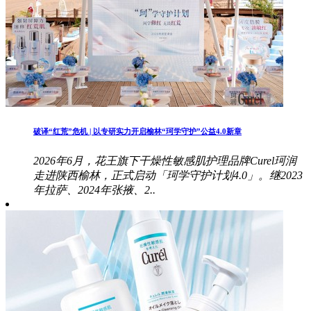
破译“红荒”危机 | 以专研实力开启榆林“珂学守护”公益4.0新章
2026年6月，花王旗下干燥性敏感肌护理品牌Curel珂润
走进陕西榆林，正式启动「珂学守护计划4.0」。继2023
年拉萨、2024年张掖、2..