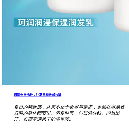
珂润全身洗护，让夏日精致感拉满
夏日的精致感，从来不止于妆容与穿搭，更藏在容易被
忽略的身体细节里。盛夏时节，烈日紫外线、闷热出
汗、长期空调风干的多重环..