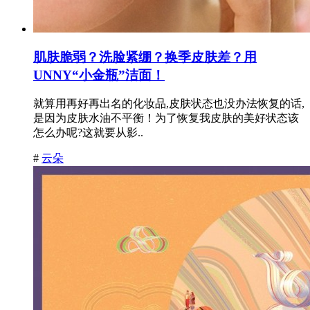
肌肤脆弱？洗脸紧绷？换季皮肤差？用
UNNY“小金瓶”洁面！
就算用再好再出名的化妆品,皮肤状态也没办法恢复的话,
是因为皮肤水油不平衡！为了恢复我皮肤的美好状态该
怎么办呢?这就要从影..
#
云朵