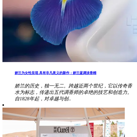
娇兰为女性呈现 具有非凡意义的新作：娇兰蓝调淡香精
娇兰的历史，独一无二。跨越近两个世纪，它以传奇香
水为标志，传递出五代调香师的卓绝的技艺和创造力。
自1828年起，对卓越与创..