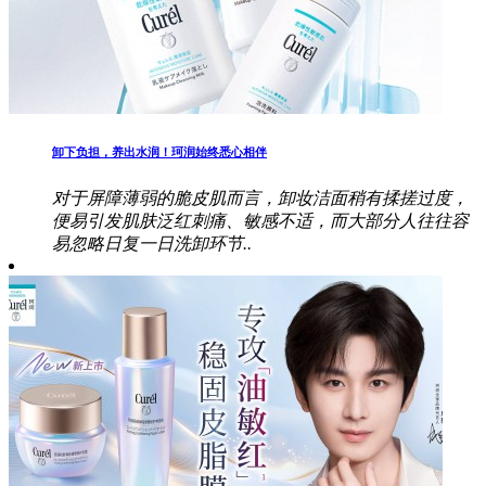
卸下负担，养出水润！珂润始终悉心相伴
对于屏障薄弱的脆皮肌而言，卸妆洁面稍有揉搓过度，
便易引发肌肤泛红刺痛、敏感不适，而大部分人往往容
易忽略日复一日洗卸环节..