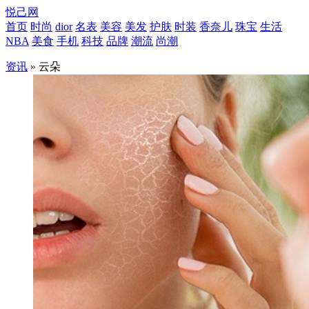
悦己网
首页
时尚
dior
名表
美容
美发
护肤
时装
香奈儿
珠宝
生活
NBA
美食
手机
科技
品牌
潮流
尚潮
资讯
» 云朵