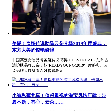
美爆！盖娅传说助阵云朵艾杨2019年度盛典，
东方大美的惊艳碰撞
中国高定女装品牌盖娅传说熊英(HEAVENGAIA)助阵古
法护肤品牌云朵艾杨(READYOUNG)2019年度盛典。云
朵品牌大咖身着盖娅传说高定..
小编私藏共享！值得重视的淘宝风格店肆：步
履不断，冇心，云朵……