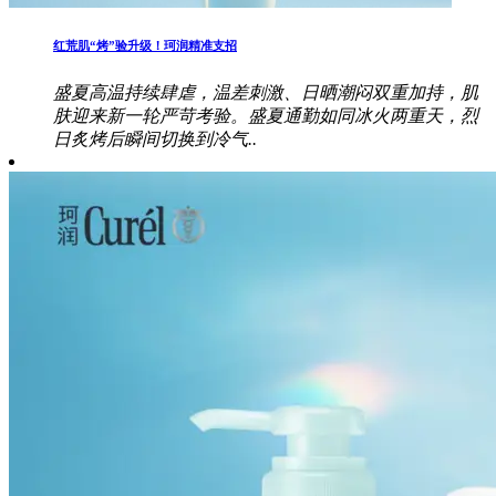
红荒肌“烤”验升级！珂润精准支招
盛夏高温持续肆虐，温差刺激、日晒潮闷双重加持，肌
肤迎来新一轮严苛考验。盛夏通勤如同冰火两重天，烈
日炙烤后瞬间切换到冷气..